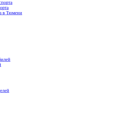
спорта
орта
та в Тюмени
билей
й
телей