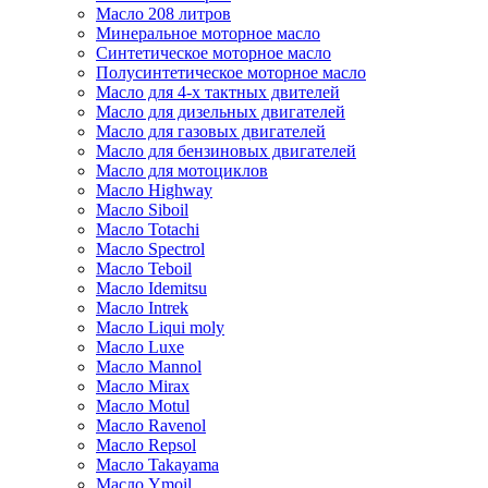
Масло 208 литров
Минеральное моторное масло
Синтетическое моторное масло
Полусинтетическое моторное масло
Масло для 4-х тактных двителей
Масло для дизельных двигателей
Масло для газовых двигателей
Масло для бензиновых двигателей
Масло для мотоциклов
Масло Highway
Масло Siboil
Масло Totachi
Масло Spectrol
Масло Teboil
Масло Idemitsu
Масло Intrek
Масло Liqui moly
Масло Luxe
Масло Mannol
Масло Mirax
Масло Motul
Масло Ravenol
Масло Repsol
Масло Takayama
Масло Ymoil