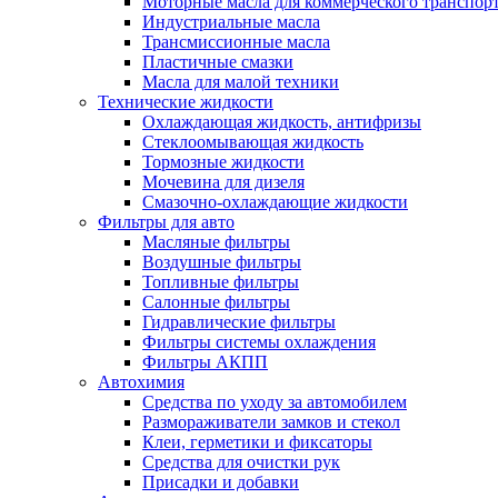
Моторные масла для коммерческого транспор
Индустриальные масла
Трансмиссионные масла
Пластичные смазки
Масла для малой техники
Технические жидкости
Охлаждающая жидкость, антифризы
Стеклоомывающая жидкость
Тормозные жидкости
Мочевина для дизеля
Смазочно-охлаждающие жидкости
Фильтры для авто
Масляные фильтры
Воздушные фильтры
Топливные фильтры
Салонные фильтры
Гидравлические фильтры
Фильтры системы охлаждения
Фильтры АКПП
Автохимия
Средства по уходу за автомобилем
Размораживатели замков и стекол
Клеи, герметики и фиксаторы
Средства для очистки рук
Присадки и добавки