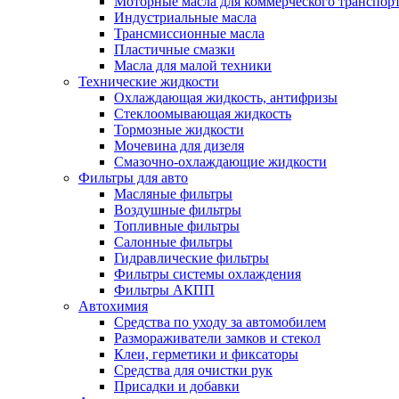
Моторные масла для коммерческого транспор
Индустриальные масла
Трансмиссионные масла
Пластичные смазки
Масла для малой техники
Технические жидкости
Охлаждающая жидкость, антифризы
Стеклоомывающая жидкость
Тормозные жидкости
Мочевина для дизеля
Смазочно-охлаждающие жидкости
Фильтры для авто
Масляные фильтры
Воздушные фильтры
Топливные фильтры
Салонные фильтры
Гидравлические фильтры
Фильтры системы охлаждения
Фильтры АКПП
Автохимия
Средства по уходу за автомобилем
Размораживатели замков и стекол
Клеи, герметики и фиксаторы
Средства для очистки рук
Присадки и добавки