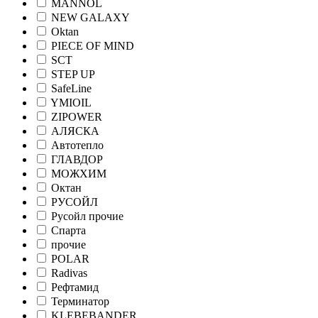
MANNOL
NEW GALAXY
Oktan
PIECE OF MIND
SCT
STEP UP
SafeLine
YMIOIL
ZIPOWER
АЛЯСКА
Автотепло
ГЛАВДОР
МОЖХИМ
Октан
РУСОЙЛ
Русойл прочие
Спарта
прочие
POLAR
Radivas
Рефтамид
Терминатор
KLEBEBANDER