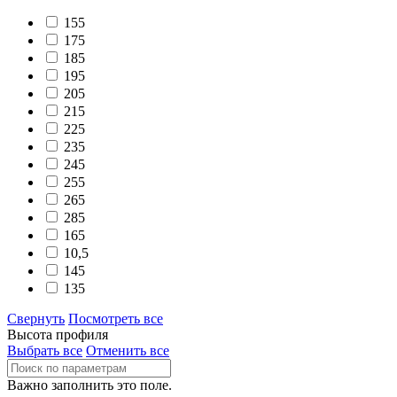
155
175
185
195
205
215
225
235
245
255
265
285
165
10,5
145
135
Свернуть
Посмотреть все
Высота профиля
Выбрать все
Отменить все
Важно заполнить это поле.