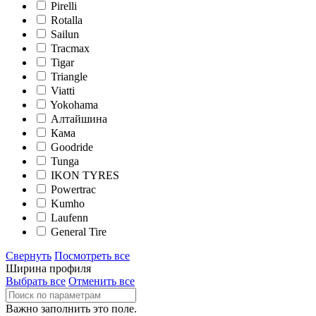
Pirelli
Rotalla
Sailun
Tracmax
Tigar
Triangle
Viatti
Yokohama
Алтайшина
Кама
Goodride
Tunga
IKON TYRES
Powertrac
Kumho
Laufenn
General Tire
Свернуть
Посмотреть все
Ширина профиля
Выбрать все
Отменить все
Важно заполнить это поле.