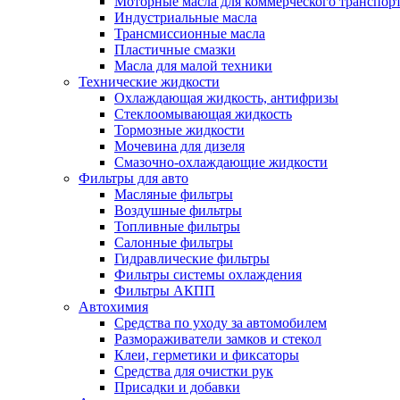
Моторные масла для коммерческого транспор
Индустриальные масла
Трансмиссионные масла
Пластичные смазки
Масла для малой техники
Технические жидкости
Охлаждающая жидкость, антифризы
Стеклоомывающая жидкость
Тормозные жидкости
Мочевина для дизеля
Смазочно-охлаждающие жидкости
Фильтры для авто
Масляные фильтры
Воздушные фильтры
Топливные фильтры
Салонные фильтры
Гидравлические фильтры
Фильтры системы охлаждения
Фильтры АКПП
Автохимия
Средства по уходу за автомобилем
Размораживатели замков и стекол
Клеи, герметики и фиксаторы
Средства для очистки рук
Присадки и добавки