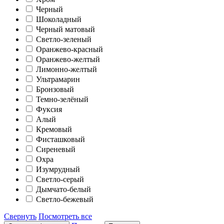
Черный
Шоколадный
Черный матовый
Светло-зеленый
Оранжево-красный
Оранжево-желтый
Лимонно-желтый
Ультрамарин
Бронзовый
Темно-зелёный
Фуксия
Алый
Кремовый
Фисташковый
Сиреневый
Охра
Изумрудный
Светло-серый
Дымчато-белый
Светло-бежевый
Свернуть
Посмотреть все