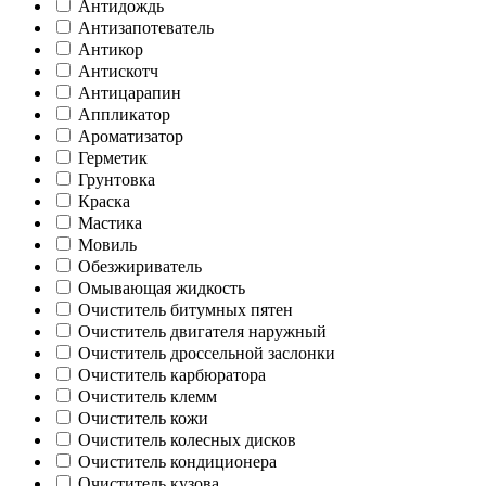
Антидождь
Антизапотеватель
Антикор
Антискотч
Антицарапин
Аппликатор
Ароматизатор
Герметик
Грунтовка
Краска
Мастика
Мовиль
Обезжириватель
Омывающая жидкость
Очиститель битумных пятен
Очиститель двигателя наружный
Очиститель дроссельной заслонки
Очиститель карбюратора
Очиститель клемм
Очиститель кожи
Очиститель колесных дисков
Очиститель кондиционера
Очиститель кузова