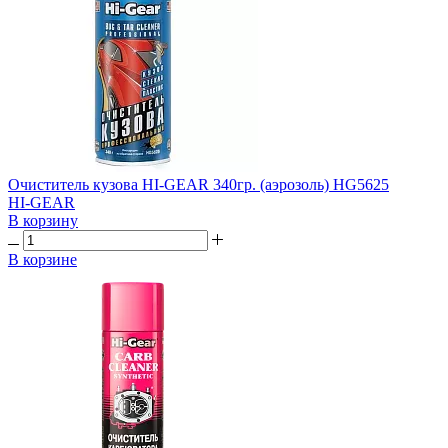
Очиститель кузова HI-GEAR 340гр. (аэрозоль) HG5625
HI-GEAR
В корзину
В корзине