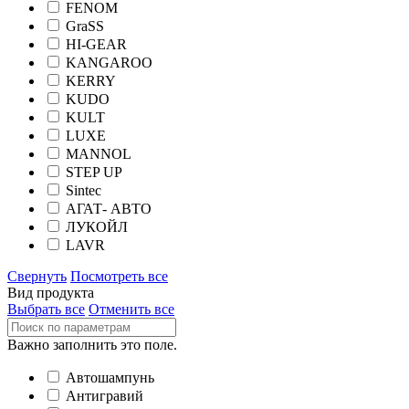
FENOM
GraSS
HI-GEAR
KANGAROO
KERRY
KUDO
KULT
LUXE
MANNOL
STEP UP
Sintec
АГАТ- АВТО
ЛУКОЙЛ
LAVR
Свернуть
Посмотреть все
Вид продукта
Выбрать все
Отменить все
Важно заполнить это поле.
Автошампунь
Антигравий