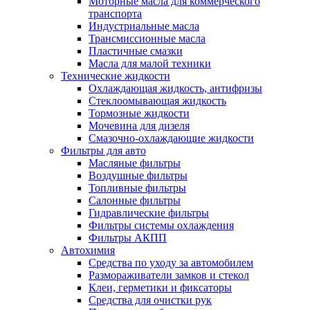
Моторные масла для коммерческого
транспорта
Индустриальные масла
Трансмиссионные масла
Пластичные смазки
Масла для малой техники
Технические жидкости
Охлаждающая жидкость, антифризы
Стеклоомывающая жидкость
Тормозные жидкости
Мочевина для дизеля
Смазочно-охлаждающие жидкости
Фильтры для авто
Масляные фильтры
Воздушные фильтры
Топливные фильтры
Салонные фильтры
Гидравлические фильтры
Фильтры системы охлаждения
Фильтры АКПП
Автохимия
Средства по уходу за автомобилем
Размораживатели замков и стекол
Клеи, герметики и фиксаторы
Средства для очистки рук