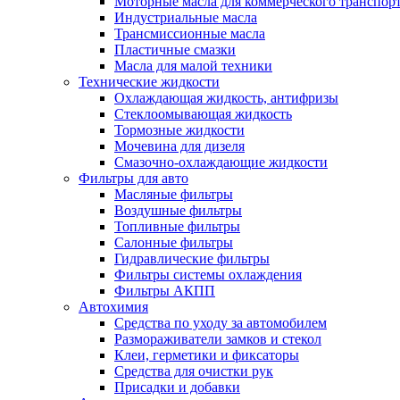
Моторные масла для коммерческого транспор
Индустриальные масла
Трансмиссионные масла
Пластичные смазки
Масла для малой техники
Технические жидкости
Охлаждающая жидкость, антифризы
Стеклоомывающая жидкость
Тормозные жидкости
Мочевина для дизеля
Смазочно-охлаждающие жидкости
Фильтры для авто
Масляные фильтры
Воздушные фильтры
Топливные фильтры
Салонные фильтры
Гидравлические фильтры
Фильтры системы охлаждения
Фильтры АКПП
Автохимия
Средства по уходу за автомобилем
Размораживатели замков и стекол
Клеи, герметики и фиксаторы
Средства для очистки рук
Присадки и добавки