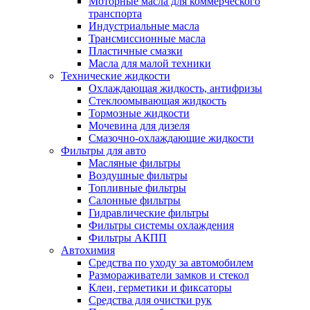
Моторные масла для коммерческого
транспорта
Индустриальные масла
Трансмиссионные масла
Пластичные смазки
Масла для малой техники
Технические жидкости
Охлаждающая жидкость, антифризы
Стеклоомывающая жидкость
Тормозные жидкости
Мочевина для дизеля
Смазочно-охлаждающие жидкости
Фильтры для авто
Масляные фильтры
Воздушные фильтры
Топливные фильтры
Салонные фильтры
Гидравлические фильтры
Фильтры системы охлаждения
Фильтры АКПП
Автохимия
Средства по уходу за автомобилем
Размораживатели замков и стекол
Клеи, герметики и фиксаторы
Средства для очистки рук