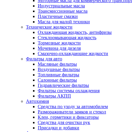
Моторные масла для коммерческого транспор
Индустриальные масла
Трансмиссионные масла
Пластичные смазки
Масла для малой техники
Технические жидкости
Охлаждающая жидкость, антифризы
Стеклоомывающая жидкость
Тормозные жидкости
Мочевина для дизеля
Смазочно-охлаждающие жидкости
Фильтры для авто
Масляные фильтры
Воздушные фильтры
Топливные фильтры
Салонные фильтры
Гидравлические фильтры
Фильтры системы охлаждения
Фильтры АКПП
Автохимия
Средства по уходу за автомобилем
Размораживатели замков и стекол
Клеи, герметики и фиксаторы
Средства для очистки рук
Присадки и добавки