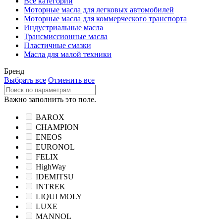
Все категории
Моторные масла для легковых автомобилей
Моторные масла для коммерческого транспорта
Индустриальные масла
Трансмиссионные масла
Пластичные смазки
Масла для малой техники
Бренд
Выбрать все
Отменить все
Важно заполнить это поле.
BAROX
CHAMPION
ENEOS
EURONOL
FELIX
HighWay
IDEMITSU
INTREK
LIQUI MOLY
LUXE
MANNOL