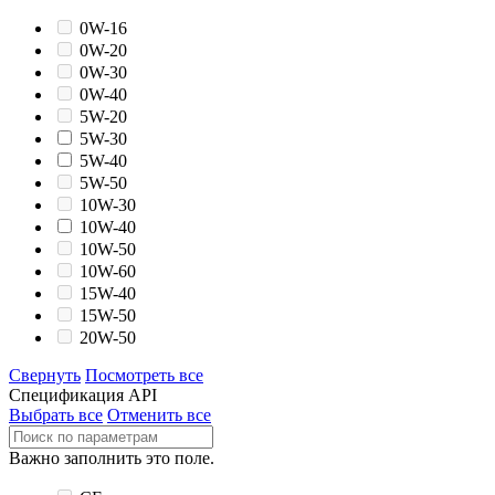
0W-16
0W-20
0W-30
0W-40
5W-20
5W-30
5W-40
5W-50
10W-30
10W-40
10W-50
10W-60
15W-40
15W-50
20W-50
Свернуть
Посмотреть все
Спецификация API
Выбрать все
Отменить все
Важно заполнить это поле.