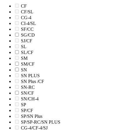
CF
CF/SL
CG-4
CI-4/SL
SF/CC
SG/CD
SJ/CF
SL
SL/CF
SM
SM/CF
SN
SN PLUS
SN Plus /CF
SN-RC
SN/CF
SN/CH-4
SP
SP/CF
SP/SN Plus
SP/SP-RC/SN PLUS
CG-4/CF-4/SJ