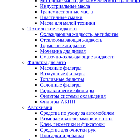
Моторные масла для коммерческого транспор
Индустриальные масла
Трансмиссионные масла
Пластичные смазки
Масла для малой техники
Технические жидкости
Охлаждающая жидкость, антифризы
Стеклоомывающая жидкость
Тормозные жидкости
Мочевина для дизеля
Смазочно-охлаждающие жидкости
Фильтры для авто
Масляные фильтры
Воздушные фильтры
Топливные фильтры
Салонные фильтры
Гидравлические фильтры
Фильтры системы охлаждения
Фильтры АКПП
Автохимия
Средства по уходу за автомобилем
Размораживатели замков и стекол
Клеи, герметики и фиксаторы
Средства для очистки рук
Присадки и добавки