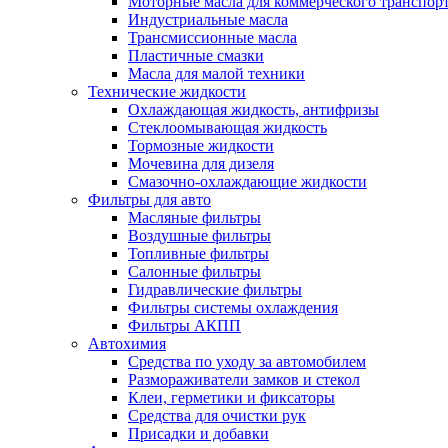
Моторные масла для коммерческого транспор
Индустриальные масла
Трансмиссионные масла
Пластичные смазки
Масла для малой техники
Технические жидкости
Охлаждающая жидкость, антифризы
Стеклоомывающая жидкость
Тормозные жидкости
Мочевина для дизеля
Смазочно-охлаждающие жидкости
Фильтры для авто
Масляные фильтры
Воздушные фильтры
Топливные фильтры
Салонные фильтры
Гидравлические фильтры
Фильтры системы охлаждения
Фильтры АКПП
Автохимия
Средства по уходу за автомобилем
Размораживатели замков и стекол
Клеи, герметики и фиксаторы
Средства для очистки рук
Присадки и добавки