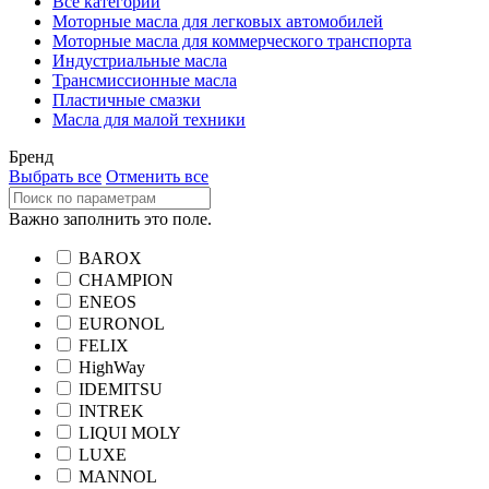
Все категории
Моторные масла для легковых автомобилей
Моторные масла для коммерческого транспорта
Индустриальные масла
Трансмиссионные масла
Пластичные смазки
Масла для малой техники
Бренд
Выбрать все
Отменить все
Важно заполнить это поле.
BAROX
CHAMPION
ENEOS
EURONOL
FELIX
HighWay
IDEMITSU
INTREK
LIQUI MOLY
LUXE
MANNOL