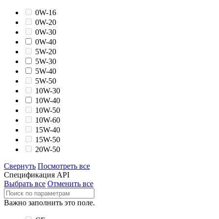
0W-16
0W-20
0W-30
0W-40
5W-20
5W-30
5W-40
5W-50
10W-30
10W-40
10W-50
10W-60
15W-40
15W-50
20W-50
Свернуть
Посмотреть все
Спецификация API
Выбрать все
Отменить все
Важно заполнить это поле.