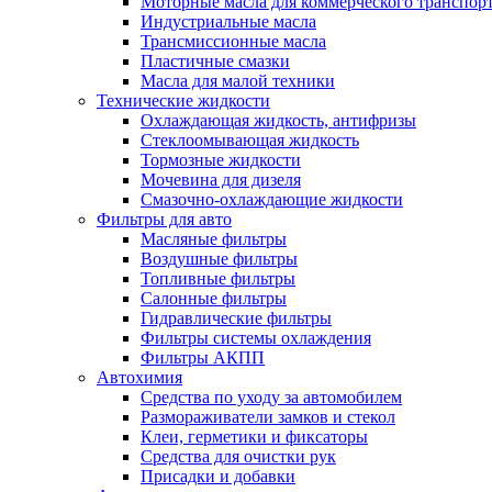
Моторные масла для коммерческого транспор
Индустриальные масла
Трансмиссионные масла
Пластичные смазки
Масла для малой техники
Технические жидкости
Охлаждающая жидкость, антифризы
Стеклоомывающая жидкость
Тормозные жидкости
Мочевина для дизеля
Смазочно-охлаждающие жидкости
Фильтры для авто
Масляные фильтры
Воздушные фильтры
Топливные фильтры
Салонные фильтры
Гидравлические фильтры
Фильтры системы охлаждения
Фильтры АКПП
Автохимия
Средства по уходу за автомобилем
Размораживатели замков и стекол
Клеи, герметики и фиксаторы
Средства для очистки рук
Присадки и добавки