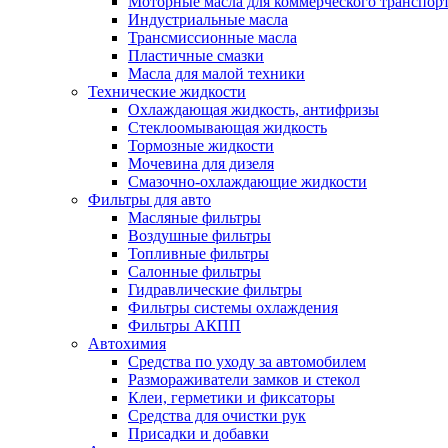
Моторные масла для коммерческого транспор
Индустриальные масла
Трансмиссионные масла
Пластичные смазки
Масла для малой техники
Технические жидкости
Охлаждающая жидкость, антифризы
Стеклоомывающая жидкость
Тормозные жидкости
Мочевина для дизеля
Смазочно-охлаждающие жидкости
Фильтры для авто
Масляные фильтры
Воздушные фильтры
Топливные фильтры
Салонные фильтры
Гидравлические фильтры
Фильтры системы охлаждения
Фильтры АКПП
Автохимия
Средства по уходу за автомобилем
Размораживатели замков и стекол
Клеи, герметики и фиксаторы
Средства для очистки рук
Присадки и добавки