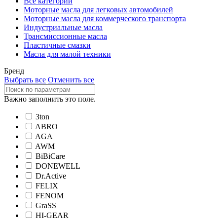
Все категории
Моторные масла для легковых автомобилей
Моторные масла для коммерческого транспорта
Индустриальные масла
Трансмиссионные масла
Пластичные смазки
Масла для малой техники
Бренд
Выбрать все
Отменить все
Важно заполнить это поле.
3ton
ABRO
AGA
AWM
BiBiCare
DONEWELL
Dr.Active
FELIX
FENOM
GraSS
HI-GEAR