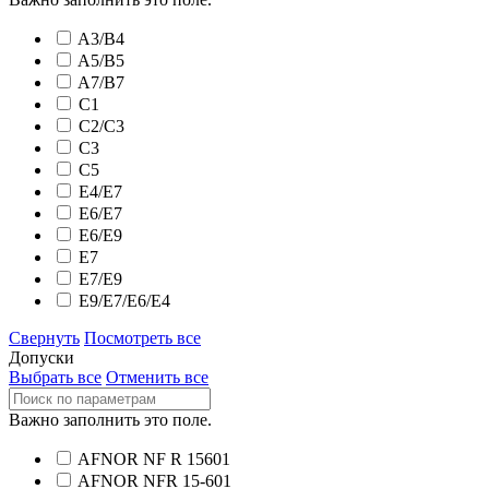
A3/B4
A5/B5
A7/B7
C1
C2/C3
C3
C5
E4/E7
E6/E7
E6/E9
E7
E7/E9
E9/E7/E6/E4
Свернуть
Посмотреть все
Допуски
Выбрать все
Отменить все
Важно заполнить это поле.
AFNOR NF R 15601
AFNOR NFR 15-601