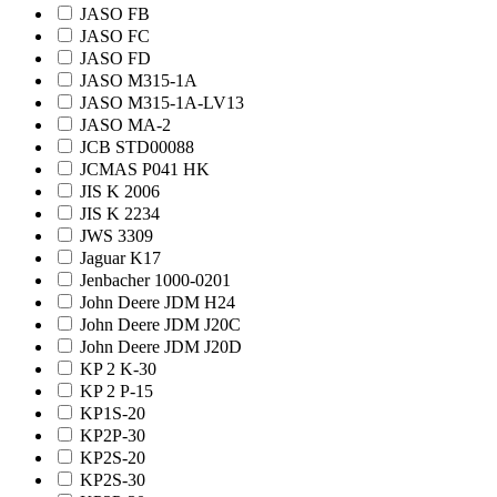
JASO FB
JASO FC
JASO FD
JASO M315-1A
JASO M315-1A-LV13
JASO MA-2
JCB STD00088
JCMAS P041 HK
JIS K 2006
JIS K 2234
JWS 3309
Jaguar K17
Jenbacher 1000-0201
John Deere JDM H24
John Deere JDM J20C
John Deere JDM J20D
KP 2 K-30
KP 2 P-15
KP1S-20
KP2P-30
KP2S-20
KP2S-30