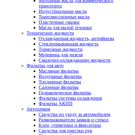
Моторные масла для коммерческого
транспорта
Индустриальные масла
Трансмиссионные масла
Пластичные смазки
Масла для малой техники
Технические жидкости
Охлаждающая жидкость, антифризы
Стеклоомывающая жидкость
Тормозные жидкости
Мочевина для дизеля
Смазочно-охлаждающие жидкости
Фильтры для авто
Масляные фильтры
Воздушные фильтры
Топливные фильтры
Салонные фильтры
Гидравлические фильтры
Фильтры системы охлаждения
Фильтры АКПП
Автохимия
Средства по уходу за автомобилем
Размораживатели замков и стекол
Клеи, герметики и фиксаторы
Средства для очистки рук