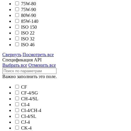
75W-80
75W-90
80W-90
85W-140
ISO 150
ISO 22
ISO 32
ISO 46
Свернуть
Посмотреть все
Спецификация API
Выбрать все
Отменить все
Важно заполнить это поле.
CF
CF-4/SG
CH-4/SL
CI-4
CI-4/CH-4
CI-4/SL
CJ-4
CK-4