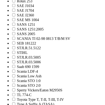
Rotax 253
SAE J1034
SAE J1704
SAE J2360
SAE MS 1004
SANS 1251
SANS 1251:2005
SANS 2005
SCANIA TI 02-98 0813 T/B/M SV
SEB 181222
STJLR.51.5122
STIHL
STJLR.03.5005
STJLR.03.5006
Saab 690 1599
Scania LDF-4
Scania Low Ash
Scania STO 1:0
Scania STO 2:0
Sperry Vickers/Eaton M2950S
TL 774-C
Toyota Type T, T-II, T-III, T-IV
Type A Suffix A (TASA)