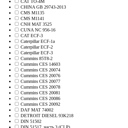
CAT TO-4M
CHINA GB 29743-2013
CMS M1135
CMS M1141
CNH MAT 3525
CUNA NC 956-16
CAT ECF-3
Caterpillar ECF-1а
Caterpillar ECF-2
Caterpillar ECF-3
Cummins 85T8-2
Cummins CES 14603
Cummins CES 20074
Cummins CES 20076
Cummins CES 20077
Cummins CES 20078
Cummins CES 20081
Cummins CES 20086
Cummins CES 20092
DAF MAT 74002
DETROIT DIESEL 93K218
DIN 51502
DIN 51517, часть 3 (CLP)