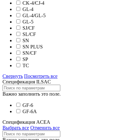
CK-4/CJ-4
GL-4
GL-4/GL-5
GL-5
SJ/CF
SL/CF
SN
SN PLUS
SN/CF
SP
TC
Свернуть
Посмотреть все
Спецификация ILSAC
Важно заполнить это поле.
GF-6
GF-6A
Спецификация ACEA
Выбрать все
Отменить все
Важно заполнить это поле.