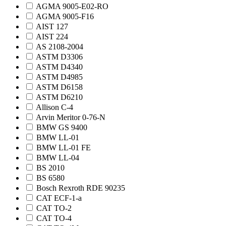
AGMA 9005-E02-RO
AGMA 9005-F16
AIST 127
AIST 224
AS 2108-2004
ASTM D3306
ASTM D4340
ASTM D4985
ASTM D6158
ASTM D6210
Allison C-4
Arvin Meritor 0-76-N
BMW GS 9400
BMW LL-01
BMW LL-01 FE
BMW LL-04
BS 2010
BS 6580
Bosch Rexroth RDE 90235
CAT ECF-1-а
CAT TO-2
CAT TO-4