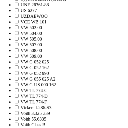
UNE 26361-88
US 6277
UZDAEWOO
VCE WB 101
VW 502.00
VW 504.00
VW 505.00
VW 507.00
VW 508.00
VW 509.00
VW G 052 025
VW G 052 162
VW G 052 990
VW G 055 025 A2
VW G US 000 162
VW TL 774-C
VW TL 774-D
VW TL 774-F
Vickers I-286-S3
Voith 3.325-339
Voith 55.6335
Voith Class B