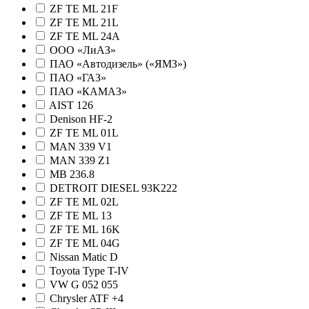
ZF TE ML 21F
ZF TE ML 21L
ZF TE ML 24A
ООО «ЛиАЗ»
ПАО «Автодизель» («ЯМЗ»)
ПАО «ГАЗ»
ПАО «КАМАЗ»
AIST 126
Denison HF-2
ZF TE ML 01L
MAN 339 V1
MAN 339 Z1
MB 236.8
DETROIT DIESEL 93K222
ZF TE ML 02L
ZF TE ML 13
ZF TE ML 16K
ZF TE ML 04G
Nissan Matic D
Toyota Type T-IV
VW G 052 055
Chrysler ATF +4