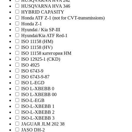
HUSQVARNA HVA 242
HUSQVARNA HVA 346
HYBRID CAPASITY
Honda ATF Z-1 (not for CVT-transmissions)
Honda Z-1
Hyundai / Kia SP-III
Hyundai/Kia ATF Red-1
ISO 11158 (HM)
ISO 11158 (HV)
ISO 11158 категория HM
ISO 12925-1 (CKD)
ISO 4925
ISO 6743-9
ISO 6743-9-87
ISO L-EGD
ISO L-XBEBB 0
ISO L-XBEBB 00
ISO-L-EGB
ISO-L-XBEBB 1
ISO-L-XBEBB 2
ISO-L-XBEBB 3
JAGUAR JLM 202 38
JASO DH-2