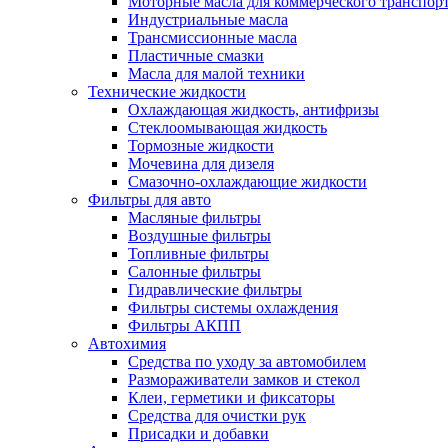
Моторные масла для коммерческого транспор
Индустриальные масла
Трансмиссионные масла
Пластичные смазки
Масла для малой техники
Технические жидкости
Охлаждающая жидкость, антифризы
Стеклоомывающая жидкость
Тормозные жидкости
Мочевина для дизеля
Смазочно-охлаждающие жидкости
Фильтры для авто
Масляные фильтры
Воздушные фильтры
Топливные фильтры
Салонные фильтры
Гидравлические фильтры
Фильтры системы охлаждения
Фильтры АКПП
Автохимия
Средства по уходу за автомобилем
Размораживатели замков и стекол
Клеи, герметики и фиксаторы
Средства для очистки рук
Присадки и добавки