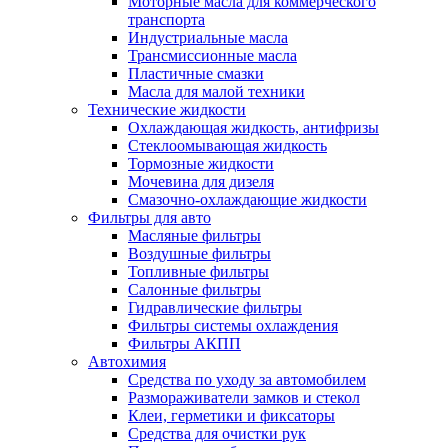
Моторные масла для коммерческого
транспорта
Индустриальные масла
Трансмиссионные масла
Пластичные смазки
Масла для малой техники
Технические жидкости
Охлаждающая жидкость, антифризы
Стеклоомывающая жидкость
Тормозные жидкости
Мочевина для дизеля
Смазочно-охлаждающие жидкости
Фильтры для авто
Масляные фильтры
Воздушные фильтры
Топливные фильтры
Салонные фильтры
Гидравлические фильтры
Фильтры системы охлаждения
Фильтры АКПП
Автохимия
Средства по уходу за автомобилем
Размораживатели замков и стекол
Клеи, герметики и фиксаторы
Средства для очистки рук