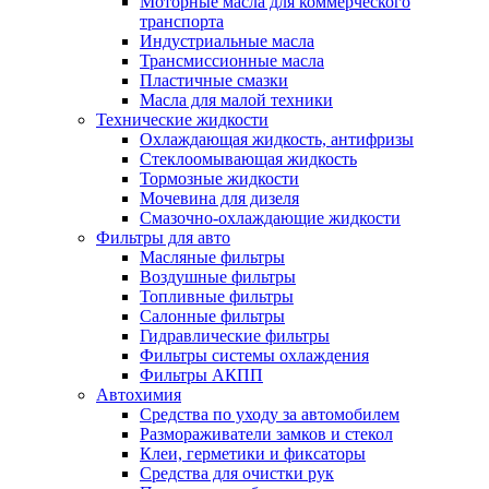
Моторные масла для коммерческого
транспорта
Индустриальные масла
Трансмиссионные масла
Пластичные смазки
Масла для малой техники
Технические жидкости
Охлаждающая жидкость, антифризы
Стеклоомывающая жидкость
Тормозные жидкости
Мочевина для дизеля
Смазочно-охлаждающие жидкости
Фильтры для авто
Масляные фильтры
Воздушные фильтры
Топливные фильтры
Салонные фильтры
Гидравлические фильтры
Фильтры системы охлаждения
Фильтры АКПП
Автохимия
Средства по уходу за автомобилем
Размораживатели замков и стекол
Клеи, герметики и фиксаторы
Средства для очистки рук