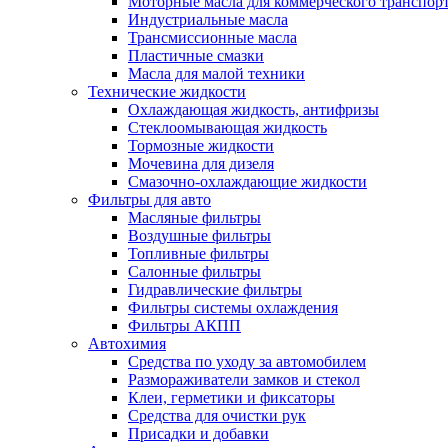
Моторные масла для коммерческого транспор
Индустриальные масла
Трансмиссионные масла
Пластичные смазки
Масла для малой техники
Технические жидкости
Охлаждающая жидкость, антифризы
Стеклоомывающая жидкость
Тормозные жидкости
Мочевина для дизеля
Смазочно-охлаждающие жидкости
Фильтры для авто
Масляные фильтры
Воздушные фильтры
Топливные фильтры
Салонные фильтры
Гидравлические фильтры
Фильтры системы охлаждения
Фильтры АКПП
Автохимия
Средства по уходу за автомобилем
Размораживатели замков и стекол
Клеи, герметики и фиксаторы
Средства для очистки рук
Присадки и добавки