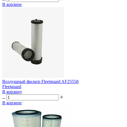
В корзине
Воздушный фильтр Fleetguard AF25558
Fleetguard
В корзину
В корзине