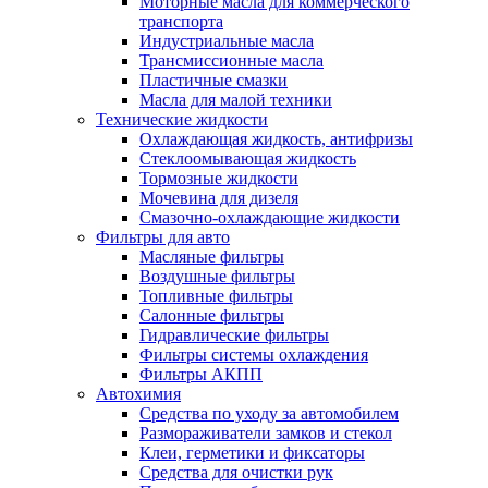
Моторные масла для коммерческого
транспорта
Индустриальные масла
Трансмиссионные масла
Пластичные смазки
Масла для малой техники
Технические жидкости
Охлаждающая жидкость, антифризы
Стеклоомывающая жидкость
Тормозные жидкости
Мочевина для дизеля
Смазочно-охлаждающие жидкости
Фильтры для авто
Масляные фильтры
Воздушные фильтры
Топливные фильтры
Салонные фильтры
Гидравлические фильтры
Фильтры системы охлаждения
Фильтры АКПП
Автохимия
Средства по уходу за автомобилем
Размораживатели замков и стекол
Клеи, герметики и фиксаторы
Средства для очистки рук