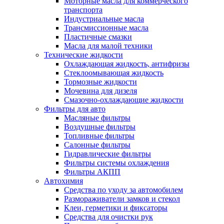
Моторные масла для коммерческого
транспорта
Индустриальные масла
Трансмиссионные масла
Пластичные смазки
Масла для малой техники
Технические жидкости
Охлаждающая жидкость, антифризы
Стеклоомывающая жидкость
Тормозные жидкости
Мочевина для дизеля
Смазочно-охлаждающие жидкости
Фильтры для авто
Масляные фильтры
Воздушные фильтры
Топливные фильтры
Салонные фильтры
Гидравлические фильтры
Фильтры системы охлаждения
Фильтры АКПП
Автохимия
Средства по уходу за автомобилем
Размораживатели замков и стекол
Клеи, герметики и фиксаторы
Средства для очистки рук