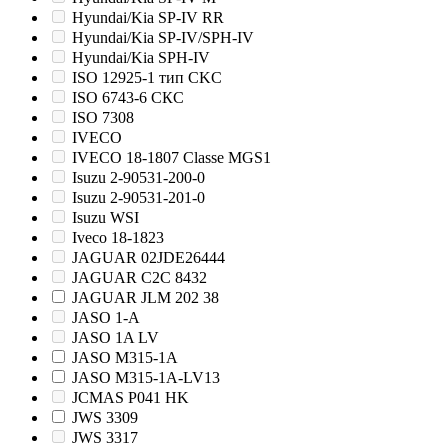
Hyundai/Kia SP-IV RR
Hyundai/Kia SP-IV/SPH-IV
Hyundai/Kia SPH-IV
ISO 12925-1 тип CKС
ISO 6743-6 СКС
ISO 7308
IVECO
IVECO 18-1807 Classe MGS1
Isuzu 2-90531-200-0
Isuzu 2-90531-201-0
Isuzu WSI
Iveco 18-1823
JAGUAR 02JDE26444
JAGUAR C2C 8432
JAGUAR JLM 202 38
JASO 1-A
JASO 1A LV
JASO M315-1A
JASO M315-1A-LV13
JCMAS P041 HK
JWS 3309
JWS 3317