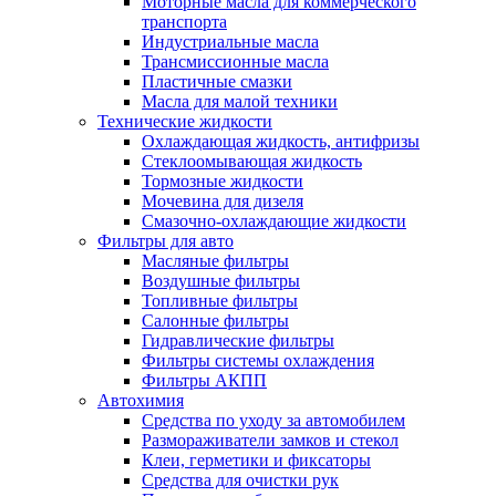
Моторные масла для коммерческого
транспорта
Индустриальные масла
Трансмиссионные масла
Пластичные смазки
Масла для малой техники
Технические жидкости
Охлаждающая жидкость, антифризы
Стеклоомывающая жидкость
Тормозные жидкости
Мочевина для дизеля
Смазочно-охлаждающие жидкости
Фильтры для авто
Масляные фильтры
Воздушные фильтры
Топливные фильтры
Салонные фильтры
Гидравлические фильтры
Фильтры системы охлаждения
Фильтры АКПП
Автохимия
Средства по уходу за автомобилем
Размораживатели замков и стекол
Клеи, герметики и фиксаторы
Средства для очистки рук