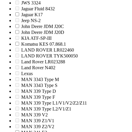
JWS 3324
Jaguar Fluid 8432
Jaguar K17
Jeep NS-2
John Deere JDM J20C
John Deere JDM J20D
KIA ATF-SP-III
Komatsu KES 07.868.1
LAND ROVER LR022460
LAND ROVER TYK500050
Land Rover LR023288
Land Rover N402
Lexus
MAN 3343 Type M
MAN 3343 Type S
MAN 339 Type D
MAN 339 Type F
MAN 339 Type L1/V1/V2/Z2/Z11
MAN 339 Type L2/V1/Z1
MAN 339 V2
MAN 339 Z1/V1
MAN 339 Z2/V2