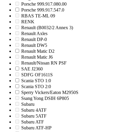
Porsche 999.917.080.00
Porsche 999.917.547.0
RBAS TE-ML 09
RENK
Renault (B0032/2 Annex 3)
Renault Axles
Renault DP-0
Renault DW5
Renault Matic D2
Renault Matic J6
Renault/Nissan RN PSF
SAE J2360
SDFG OF1611S
Scania STO 1:0
Scania STO 2:0
Sperry Vickers/Eaton M2950S
Ssang Yong DSIH 6P805
Subaru
Subaru 4ATF
Subaru 5ATF
Subaru ATF
Subaru ATF-HP