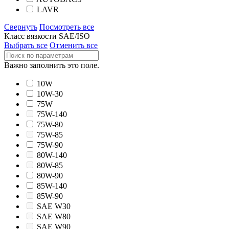
LAVR
Свернуть
Посмотреть все
Класс вязкости SAE/ISO
Выбрать все
Отменить все
Важно заполнить это поле.
10W
10W-30
75W
75W-140
75W-80
75W-85
75W-90
80W-140
80W-85
80W-90
85W-140
85W-90
SAE W30
SAE W80
SAE W90