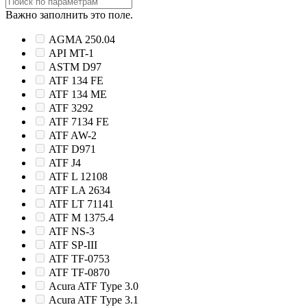
Важно заполнить это поле.
AGMA 250.04
API MT-1
ASTM D97
ATF 134 FE
ATF 134 ME
ATF 3292
ATF 7134 FE
ATF AW-2
ATF D971
ATF J4
ATF L 12108
ATF LA 2634
ATF LT 71141
ATF M 1375.4
ATF NS-3
ATF SP-III
ATF TF-0753
ATF TF-0870
Acura ATF Type 3.0
Acura ATF Type 3.1