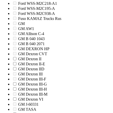
Ford WSS-M2C218-A1
Ford WSS-M2C195-A
Ford WSS-M2C938-A
Fuso KAMAZ Trucks Rus
GM
GM AW1
GM Allison C-4
GM B 040 1043
GM B 040 2071
GM DEXRON HP
GM Dexron CVT
GM Dexron II
GM Dexron II-E
GM Dexron IID
GM Dexron III
GM Dexron III-F
GM Dexron III-G
GM Dexron III-H
GM Dexron III-M
GM Dexron VI
GM J-60331
GM TASA