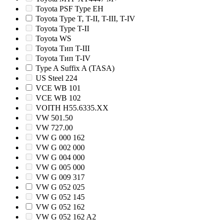
Toyota PSF Type EH
Toyota Type T, T-II, T-III, T-IV
Toyota Type T-II
Toyota WS
Toyota Тип T-III
Toyota Тип T-IV
Type A Suffix A (TASA)
US Steel 224
VCE WB 101
VCE WB 102
VOITH H55.6335.XX
VW 501.50
VW 727.00
VW G 000 162
VW G 002 000
VW G 004 000
VW G 005 000
VW G 009 317
VW G 052 025
VW G 052 145
VW G 052 162
VW G 052 162 A2