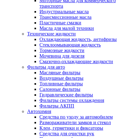
Моторные масла для коммерческого
транспорта
Индустриальные масла
Трансмиссионные масла
Пластичные смазки
Масла для малой техники
Технические жидкости
Охлаждающая жидкость, антифризы
Стеклоомывающая жидкость
Тормозные жидкости
Мочевина для дизеля
Смазочно-охлаждающие жидкости
Фильтры для авто
Масляные фильтры
Воздушные фильтры
Топливные фильтры
Салонные фильтры
Гидравлические фильтры
Фильтры системы охлаждения
Фильтры АКПП
Автохимия
Средства по уходу за автомобилем
Размораживатели замков и стекол
Клеи, герметики и фиксаторы
Средства для очистки рук