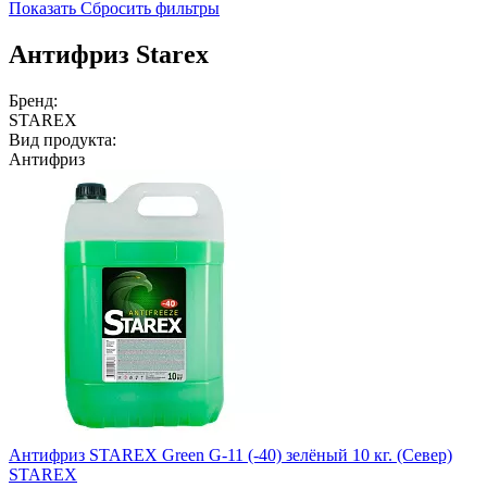
Показать
Сбросить фильтры
Антифриз Starex
Бренд:
STAREX
Вид продукта:
Антифриз
Антифриз STAREX Green G-11 (-40) зелёный 10 кг. (Север)
STAREX