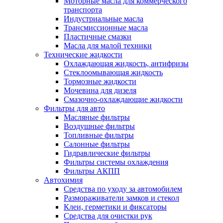
Моторные масла для коммерческого
транспорта
Индустриальные масла
Трансмиссионные масла
Пластичные смазки
Масла для малой техники
Технические жидкости
Охлаждающая жидкость, антифризы
Стеклоомывающая жидкость
Тормозные жидкости
Мочевина для дизеля
Смазочно-охлаждающие жидкости
Фильтры для авто
Масляные фильтры
Воздушные фильтры
Топливные фильтры
Салонные фильтры
Гидравлические фильтры
Фильтры системы охлаждения
Фильтры АКПП
Автохимия
Средства по уходу за автомобилем
Размораживатели замков и стекол
Клеи, герметики и фиксаторы
Средства для очистки рук