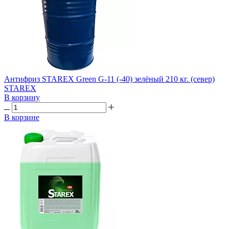
Антифриз STAREX Green G-11 (-40) зелёный 210 кг. (север)
STAREX
В корзину
В корзине