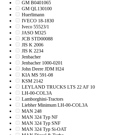
GM B0401065
GM QL130100
Huerlimann
IVECO 18-1830
Iveco 55523/1
JASO M325
JCB STD00088
JIS K 2006
JIS K 2234
Jenbacher
Jenbacher 1000-0201
John Deere JDM H24
KIA MS 591-08
KSM 2142
LEYLAND TRUCKS LTS 22 AF 10
LH-00-COL3A
Lamborghini-Tractors
Liebher Minimum LH-00-COL3A
MAN 248
MAN 324 Typ NF
MAN 324 Typ SNF
MAN 324 Typ Si-OAT