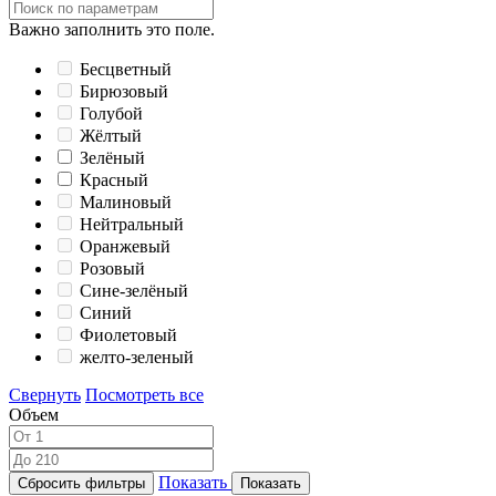
Важно заполнить это поле.
Бесцветный
Бирюзовый
Голубой
Жёлтый
Зелёный
Красный
Малиновый
Нейтральный
Оранжевый
Розовый
Сине-зелёный
Синий
Фиолетовый
желто-зеленый
Свернуть
Посмотреть все
Объем
Показать
Сбросить фильтры
Показать