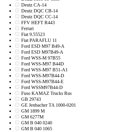
Deutz CA-14
Deutz DQC CB-14
Deutz DQC CC-14
FFV HEFT R443
Ferrari
Fiat 9.55523
Fiat PARAFLU 11
Ford ESD M97 B49-A
Ford ESD M97B49-A
Ford WSS-M 97B55
Ford WSS-M97 B44D
Ford WSS-M97 B51-A1
Ford WSS-M97B44-D
Ford WSS-M97B44-E
Ford WSSM97B44-D
Fuso KAMAZ Trucks Rus
GB 29743
GE Jenbacher TA 1000-0201
GM 1899 M
GM 6277M
GM B 040 0240
GM B 040 1065