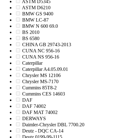
ASTM D5345
ASTM D6210
BMW GS 9400
BMW LC-87
BMW N 600 69.0
BS 2010
BS 6580
CHINA GB 29743-2013
CUNA NC 956-16
CUNA NS 956-16
Caterpillar
Caterpillar A4.05.09.01
Chrysler MS 12106
Chrysler MS-7170
Cummins 85T8-2
Cummins CES 14603
DAF
DAF 74002
DAF MAT 74002
DERWAYS
Daimler-Chrysler DBL 7700.20
Deutz - DQC CA-14
Deutz 0199-99-1115