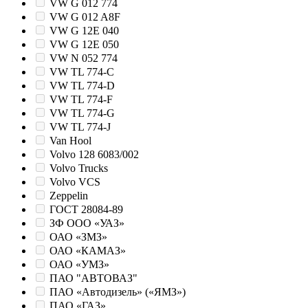
VW G 012 774
VW G 012 A8F
VW G 12E 040
VW G 12E 050
VW N 052 774
VW TL 774-C
VW TL 774-D
VW TL 774-F
VW TL 774-G
VW TL 774-J
Van Hool
Volvo 128 6083/002
Volvo Trucks
Volvo VCS
Zeppelin
ГОСТ 28084-89
ЗФ ООО «УАЗ»
ОАО «ЗМЗ»
ОАО «КАМАЗ»
ОАО «УМЗ»
ПАО "АВТОВАЗ"
ПАО «Автодизель» («ЯМЗ»)
ПАО «ГАЗ»