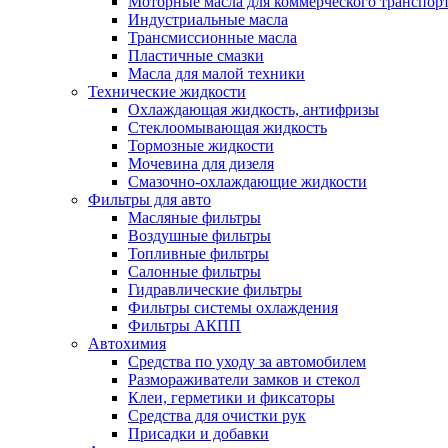
Моторные масла для коммерческого транспор
Индустриальные масла
Трансмиссионные масла
Пластичные смазки
Масла для малой техники
Технические жидкости
Охлаждающая жидкость, антифризы
Стеклоомывающая жидкость
Тормозные жидкости
Мочевина для дизеля
Смазочно-охлаждающие жидкости
Фильтры для авто
Масляные фильтры
Воздушные фильтры
Топливные фильтры
Салонные фильтры
Гидравлические фильтры
Фильтры системы охлаждения
Фильтры АКПП
Автохимия
Средства по уходу за автомобилем
Размораживатели замков и стекол
Клеи, герметики и фиксаторы
Средства для очистки рук
Присадки и добавки