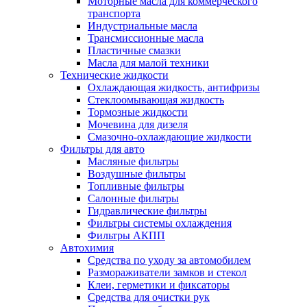
Моторные масла для коммерческого
транспорта
Индустриальные масла
Трансмиссионные масла
Пластичные смазки
Масла для малой техники
Технические жидкости
Охлаждающая жидкость, антифризы
Стеклоомывающая жидкость
Тормозные жидкости
Мочевина для дизеля
Смазочно-охлаждающие жидкости
Фильтры для авто
Масляные фильтры
Воздушные фильтры
Топливные фильтры
Салонные фильтры
Гидравлические фильтры
Фильтры системы охлаждения
Фильтры АКПП
Автохимия
Средства по уходу за автомобилем
Размораживатели замков и стекол
Клеи, герметики и фиксаторы
Средства для очистки рук