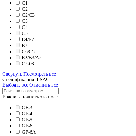
C1
C2
C2/C3
C3
C4
C5
E4/E7
E7
C6/C5
E2/B3/A2
C2-08
Свернуть
Посмотреть все
Спецификация ILSAC
Выбрать все
Отменить все
Важно заполнить это поле.
GF-3
GF-4
GF-5
GF-6
GF-6A