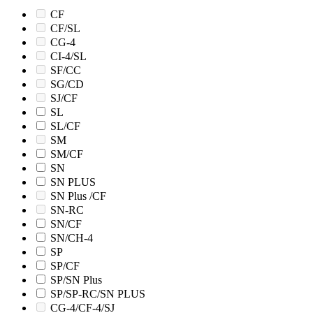
CF
CF/SL
CG-4
CI-4/SL
SF/CC
SG/CD
SJ/CF
SL
SL/CF
SM
SM/CF
SN
SN PLUS
SN Plus /CF
SN-RC
SN/CF
SN/CH-4
SP
SP/CF
SP/SN Plus
SP/SP-RC/SN PLUS
CG-4/CF-4/SJ