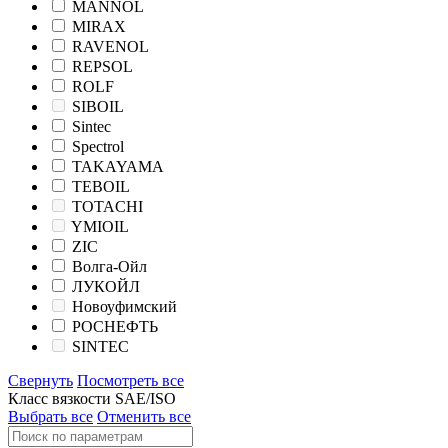
MANNOL
MIRAX
RAVENOL
REPSOL
ROLF
SIBOIL
Sintec
Spectrol
TAKAYAMA
TEBOIL
TOTACHI
YMIOIL
ZIC
Волга-Ойл
ЛУКОЙЛ
Новоуфимский
РОСНЕФТЬ
SINTEC
Свернуть
Посмотреть все
Класс вязкости SAE/ISO
Выбрать все
Отменить все