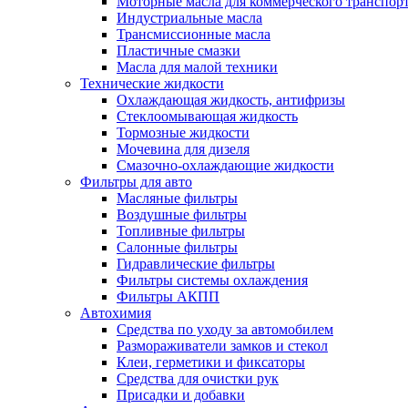
Моторные масла для коммерческого транспор
Индустриальные масла
Трансмиссионные масла
Пластичные смазки
Масла для малой техники
Технические жидкости
Охлаждающая жидкость, антифризы
Стеклоомывающая жидкость
Тормозные жидкости
Мочевина для дизеля
Смазочно-охлаждающие жидкости
Фильтры для авто
Масляные фильтры
Воздушные фильтры
Топливные фильтры
Салонные фильтры
Гидравлические фильтры
Фильтры системы охлаждения
Фильтры АКПП
Автохимия
Средства по уходу за автомобилем
Размораживатели замков и стекол
Клеи, герметики и фиксаторы
Средства для очистки рук
Присадки и добавки