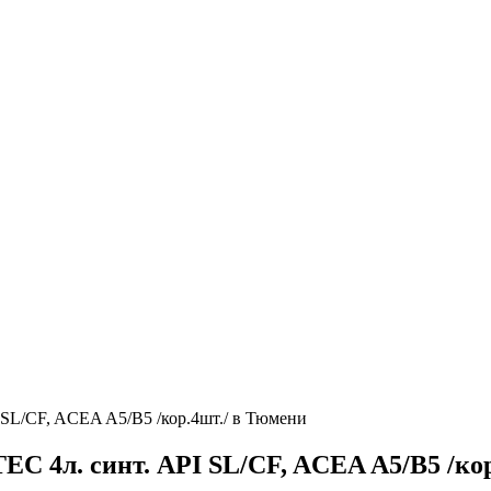
 SL/CF, ACEA A5/B5 /кор.4шт./ в Тюмени
EC 4л. синт. API SL/CF, ACEA A5/B5 /ко