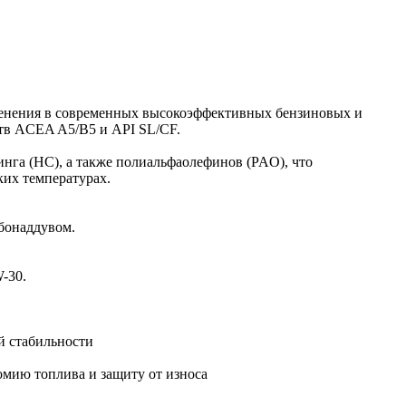
именения в современных высокоэффективных бензиновых и
ств ACEA A5/B5 и API SL/CF.
инга (HC), а также полиальфаолефинов (PAO), что
ких температурах.
бонаддувом.
-30.
й стабильности
омию топлива и защиту от износа