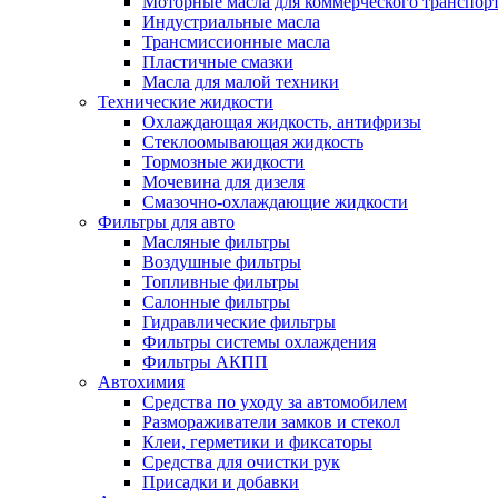
Моторные масла для коммерческого транспор
Индустриальные масла
Трансмиссионные масла
Пластичные смазки
Масла для малой техники
Технические жидкости
Охлаждающая жидкость, антифризы
Стеклоомывающая жидкость
Тормозные жидкости
Мочевина для дизеля
Смазочно-охлаждающие жидкости
Фильтры для авто
Масляные фильтры
Воздушные фильтры
Топливные фильтры
Салонные фильтры
Гидравлические фильтры
Фильтры системы охлаждения
Фильтры АКПП
Автохимия
Средства по уходу за автомобилем
Размораживатели замков и стекол
Клеи, герметики и фиксаторы
Средства для очистки рук
Присадки и добавки