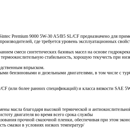
Sintec Premium 9000 5W-30 A5/B5 SL/CF предназначено для пр
 производителей, где требуется уровень эксплуатационных свой
ванием смеси синтетических базовых масел на основе гидрокрек
и термоокислительную стабильность, хорошую текучесть при низ
едственным впрыском.
ыми бензиновыми и дизельными двигателями, в том числе с тур
/CF (или более ранних спецификаций) и класса вязкости SAE 5W
мены масла благодаря высокой термической и антиокислительно
стоту двигателя во время всего срока службы
разования прочной смазочной пленки, обеспечивая при этом экон
ть смазки в условиях низких температур/