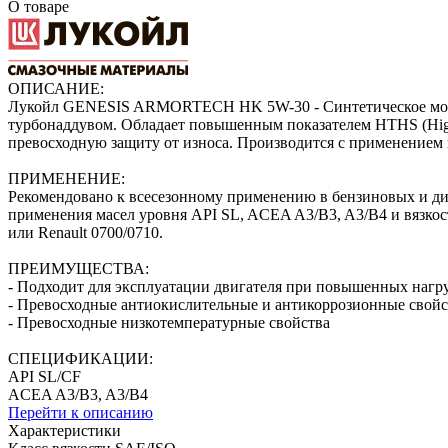
О товаре
ОПИСАНИЕ:
Лукойл GENESIS ARMORTECH HK 5W-30 - Синтетическое моторн
турбонаддувом. Обладает повышенным показателем HTHS (High
превосходную защиту от износа. Производится с применением
ПРИМЕНЕНИЕ:
Рекомендовано к всесезонному применению в бензиновых и диз
применения масел уровня API SL, ACEA A3/B3, A3/B4 и вязкос
или Renault 0700/0710.
ПРЕИМУЩЕСТВА:
- Подходит для эксплуатации двигателя при повышенных нагру
- Превосходные антиокислительные и антикоррозионные свойс
- Превосходные низкотемпературные свойства
СПЕЦИФИКАЦИИ:
API SL/CF
ACEA A3/B3, A3/B4
Перейти к описанию
Характеристики