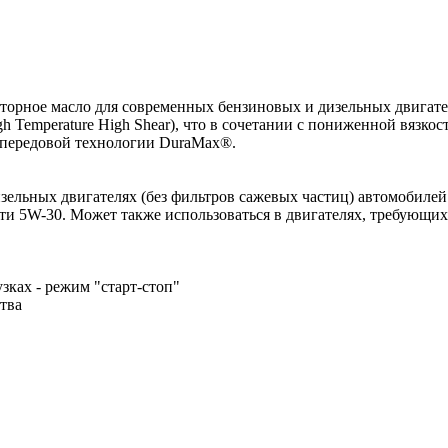
ое масло для современных бензиновых и дизельных двигателе
 Temperature High Shear), что в сочетании с пониженной вязко
 передовой технологии DuraMax®.
ельных двигателях (без фильтров сажевых частиц) автомобилей
ти 5W-30. Может также использоваться в двигателях, требующих
зках - режим "старт-стоп"
тва