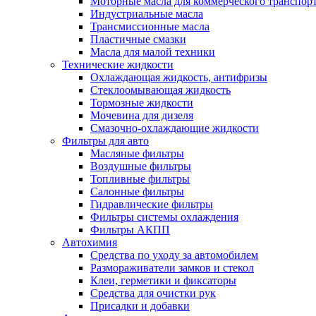
Моторные масла для коммерческого транспор
Индустриальные масла
Трансмиссионные масла
Пластичные смазки
Масла для малой техники
Технические жидкости
Охлаждающая жидкость, антифризы
Стеклоомывающая жидкость
Тормозные жидкости
Мочевина для дизеля
Смазочно-охлаждающие жидкости
Фильтры для авто
Масляные фильтры
Воздушные фильтры
Топливные фильтры
Салонные фильтры
Гидравлические фильтры
Фильтры системы охлаждения
Фильтры АКПП
Автохимия
Средства по уходу за автомобилем
Размораживатели замков и стекол
Клеи, герметики и фиксаторы
Средства для очистки рук
Присадки и добавки