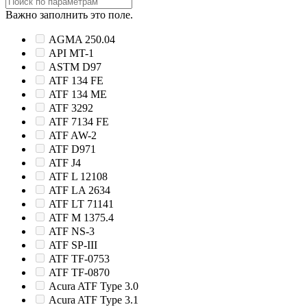
Важно заполнить это поле.
AGMA 250.04
API MT-1
ASTM D97
ATF 134 FE
ATF 134 ME
ATF 3292
ATF 7134 FE
ATF AW-2
ATF D971
ATF J4
ATF L 12108
ATF LA 2634
ATF LT 71141
ATF M 1375.4
ATF NS-3
ATF SP-III
ATF TF-0753
ATF TF-0870
Acura ATF Type 3.0
Acura ATF Type 3.1