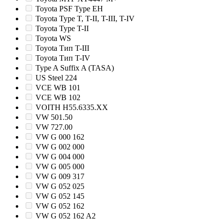
Toyota PSF Type EH
Toyota Type T, T-II, T-III, T-IV
Toyota Type T-II
Toyota WS
Toyota Тип T-III
Toyota Тип T-IV
Type A Suffix A (TASA)
US Steel 224
VCE WB 101
VCE WB 102
VOITH H55.6335.XX
VW 501.50
VW 727.00
VW G 000 162
VW G 002 000
VW G 004 000
VW G 005 000
VW G 009 317
VW G 052 025
VW G 052 145
VW G 052 162
VW G 052 162 A2