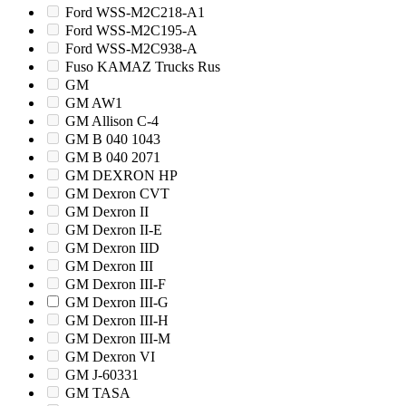
Ford WSS-M2C218-A1
Ford WSS-M2C195-A
Ford WSS-M2C938-A
Fuso KAMAZ Trucks Rus
GM
GM AW1
GM Allison C-4
GM B 040 1043
GM B 040 2071
GM DEXRON HP
GM Dexron CVT
GM Dexron II
GM Dexron II-E
GM Dexron IID
GM Dexron III
GM Dexron III-F
GM Dexron III-G
GM Dexron III-H
GM Dexron III-M
GM Dexron VI
GM J-60331
GM TASA