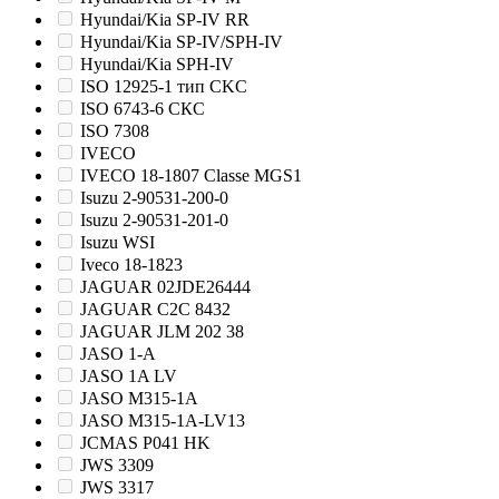
Hyundai/Kia SP-IV RR
Hyundai/Kia SP-IV/SPH-IV
Hyundai/Kia SPH-IV
ISO 12925-1 тип CKС
ISO 6743-6 СКС
ISO 7308
IVECO
IVECO 18-1807 Classe MGS1
Isuzu 2-90531-200-0
Isuzu 2-90531-201-0
Isuzu WSI
Iveco 18-1823
JAGUAR 02JDE26444
JAGUAR C2C 8432
JAGUAR JLM 202 38
JASO 1-A
JASO 1A LV
JASO M315-1A
JASO M315-1A-LV13
JCMAS P041 HK
JWS 3309
JWS 3317