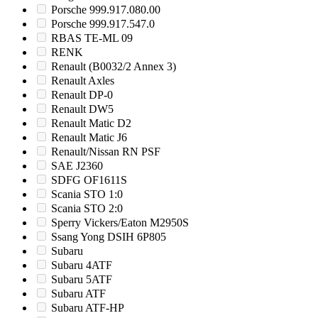
Porsche 999.917.080.00
Porsche 999.917.547.0
RBAS TE-ML 09
RENK
Renault (B0032/2 Annex 3)
Renault Axles
Renault DP-0
Renault DW5
Renault Matic D2
Renault Matic J6
Renault/Nissan RN PSF
SAE J2360
SDFG OF1611S
Scania STO 1:0
Scania STO 2:0
Sperry Vickers/Eaton M2950S
Ssang Yong DSIH 6P805
Subaru
Subaru 4ATF
Subaru 5ATF
Subaru ATF
Subaru ATF-HP