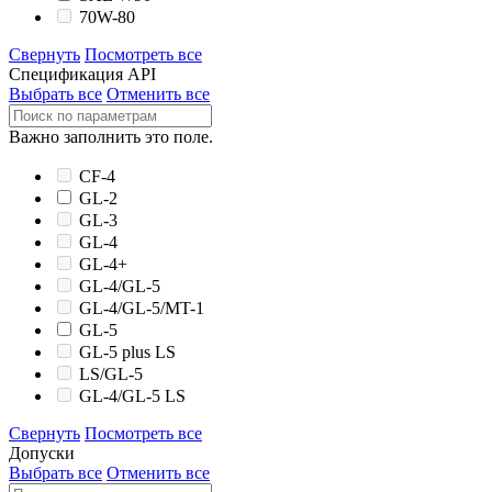
70W-80
Свернуть
Посмотреть все
Спецификация API
Выбрать все
Отменить все
Важно заполнить это поле.
CF-4
GL-2
GL-3
GL-4
GL-4+
GL-4/GL-5
GL-4/GL-5/MT-1
GL-5
GL-5 plus LS
LS/GL-5
GL-4/GL-5 LS
Свернуть
Посмотреть все
Допуски
Выбрать все
Отменить все