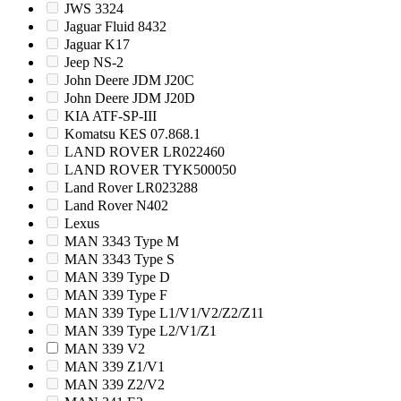
JWS 3324
Jaguar Fluid 8432
Jaguar K17
Jeep NS-2
John Deere JDM J20C
John Deere JDM J20D
KIA ATF-SP-III
Komatsu KES 07.868.1
LAND ROVER LR022460
LAND ROVER TYK500050
Land Rover LR023288
Land Rover N402
Lexus
MAN 3343 Type M
MAN 3343 Type S
MAN 339 Type D
MAN 339 Type F
MAN 339 Type L1/V1/V2/Z2/Z11
MAN 339 Type L2/V1/Z1
MAN 339 V2
MAN 339 Z1/V1
MAN 339 Z2/V2