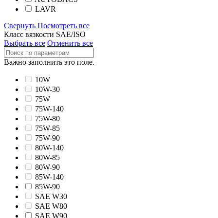
LAVR
Свернуть
Посмотреть все
Класс вязкости SAE/ISO
Выбрать все
Отменить все
Важно заполнить это поле.
10W
10W-30
75W
75W-140
75W-80
75W-85
75W-90
80W-140
80W-85
80W-90
85W-140
85W-90
SAE W30
SAE W80
SAE W90