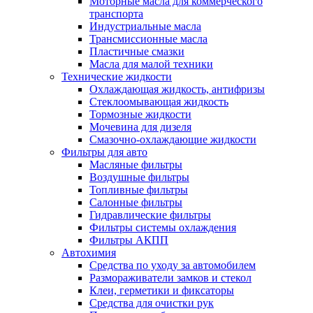
Моторные масла для коммерческого
транспорта
Индустриальные масла
Трансмиссионные масла
Пластичные смазки
Масла для малой техники
Технические жидкости
Охлаждающая жидкость, антифризы
Стеклоомывающая жидкость
Тормозные жидкости
Мочевина для дизеля
Смазочно-охлаждающие жидкости
Фильтры для авто
Масляные фильтры
Воздушные фильтры
Топливные фильтры
Салонные фильтры
Гидравлические фильтры
Фильтры системы охлаждения
Фильтры АКПП
Автохимия
Средства по уходу за автомобилем
Размораживатели замков и стекол
Клеи, герметики и фиксаторы
Средства для очистки рук