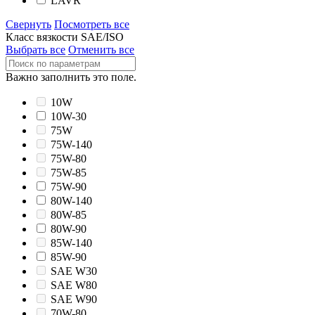
LAVR
Свернуть
Посмотреть все
Класс вязкости SAE/ISO
Выбрать все
Отменить все
Важно заполнить это поле.
10W
10W-30
75W
75W-140
75W-80
75W-85
75W-90
80W-140
80W-85
80W-90
85W-140
85W-90
SAE W30
SAE W80
SAE W90
70W-80