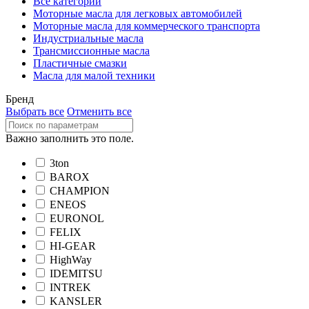
Все категории
Моторные масла для легковых автомобилей
Моторные масла для коммерческого транспорта
Индустриальные масла
Трансмиссионные масла
Пластичные смазки
Масла для малой техники
Бренд
Выбрать все
Отменить все
Важно заполнить это поле.
3ton
BAROX
CHAMPION
ENEOS
EURONOL
FELIX
HI-GEAR
HighWay
IDEMITSU
INTREK
KANSLER