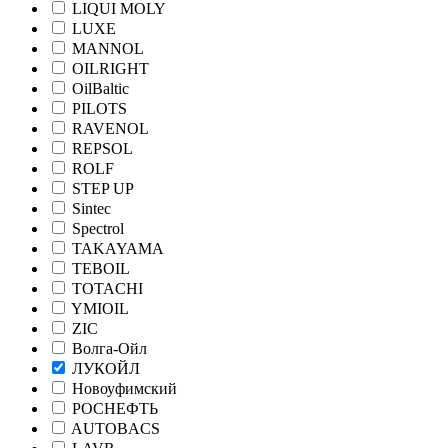
LIQUI MOLY
LUXE
MANNOL
OILRIGHT
OilBaltic
PILOTS
RAVENOL
REPSOL
ROLF
STEP UP
Sintec
Spectrol
TAKAYAMA
TEBOIL
TOTACHI
YMIOIL
ZIC
Волга-Ойл
ЛУКОЙЛ
Новоуфимский
РОСНЕФТЬ
AUTOBACS