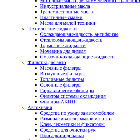
Моторные масла для коммерческого транспор
Индустриальные масла
Трансмиссионные масла
Пластичные смазки
Масла для малой техники
Технические жидкости
Охлаждающая жидкость, антифризы
Стеклоомывающая жидкость
Тормозные жидкости
Мочевина для дизеля
Смазочно-охлаждающие жидкости
Фильтры для авто
Масляные фильтры
Воздушные фильтры
Топливные фильтры
Салонные фильтры
Гидравлические фильтры
Фильтры системы охлаждения
Фильтры АКПП
Автохимия
Средства по уходу за автомобилем
Размораживатели замков и стекол
Клеи, герметики и фиксаторы
Средства для очистки рук
Присадки и добавки