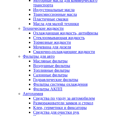
Моторные масла для коммерческого
транспорта
Индустриальные масла
Трансмиссионные масла
Пластичные смазки
Масла для малой техники
Технические жидкости
Охлаждающая жидкость, антифризы
Стеклоомывающая жидкость
Тормозные жидкости
Мочевина для дизеля
Смазочно-охлаждающие жидкости
Фильтры для авто
Масляные фильтры
Воздушные фильтры
Топливные фильтры
Салонные фильтры
Гидравлические фильтры
Фильтры системы охлаждения
Фильтры АКПП
Автохимия
Средства по уходу за автомобилем
Размораживатели замков и стекол
Клеи, герметики и фиксаторы
Средства для очистки рук