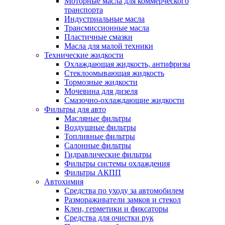
Моторные масла для коммерческого
транспорта
Индустриальные масла
Трансмиссионные масла
Пластичные смазки
Масла для малой техники
Технические жидкости
Охлаждающая жидкость, антифризы
Стеклоомывающая жидкость
Тормозные жидкости
Мочевина для дизеля
Смазочно-охлаждающие жидкости
Фильтры для авто
Масляные фильтры
Воздушные фильтры
Топливные фильтры
Салонные фильтры
Гидравлические фильтры
Фильтры системы охлаждения
Фильтры АКПП
Автохимия
Средства по уходу за автомобилем
Размораживатели замков и стекол
Клеи, герметики и фиксаторы
Средства для очистки рук