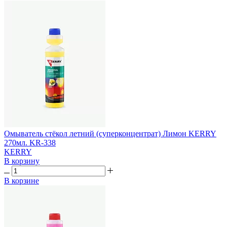
Омыватель стёкол летний (суперконцентрат) Лимон KERRY
270мл. KR-338
KERRY
В корзину
В корзине