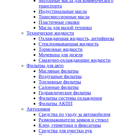
Моторные масла для коммерческого
транспорта
Индустриальные масла
Трансмиссионные масла
Пластичные смазки
Масла для малой техники
Технические жидкости
Охлаждающая жидкость, антифризы
Стеклоомывающая жидкость
Тормозные жидкости
Мочевина для дизеля
Смазочно-охлаждающие жидкости
Фильтры для авто
Масляные фильтры
Воздушные фильтры
Топливные фильтры
Салонные фильтры
Гидравлические фильтры
Фильтры системы охлаждения
Фильтры АКПП
Автохимия
Средства по уходу за автомобилем
Размораживатели замков и стекол
Клеи, герметики и фиксаторы
Средства для очистки рук