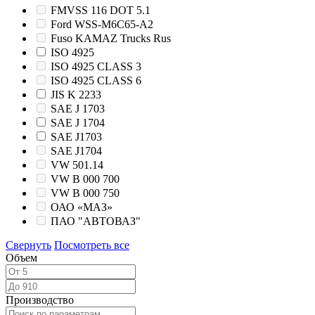
FMVSS 116 DOT 5.1
Ford WSS-M6C65-A2
Fuso KAMAZ Trucks Rus
ISO 4925
ISO 4925 CLASS 3
ISO 4925 CLASS 6
JIS K 2233
SAE J 1703
SAE J 1704
SAE J1703
SAE J1704
VW 501.14
VW B 000 700
VW B 000 750
ОАО «МАЗ»
ПАО "АВТОВАЗ"
Свернуть
Посмотреть все
Объем
Производство