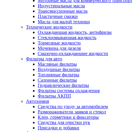
Моторные масла для коммерческого транспор
Индустриальные масла
Трансмиссионные масла
Пластичные смазки
Масла для малой техники
Технические жидкости
Охлаждающая жидкость, антифризы
Стеклоомывающая жидкость
Тормозные жидкости
Мочевина для дизеля
Смазочно-охлаждающие жидкости
Фильтры для авто
Масляные фильтры
Воздушные фильтры
Топливные фильтры
Салонные фильтры
Гидравлические фильтры
Фильтры системы охлаждения
Фильтры АКПП
Автохимия
Средства по уходу за автомобилем
Размораживатели замков и стекол
Клеи, герметики и фиксаторы
Средства для очистки рук
Присадки и добавки