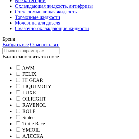
Все категории
Охлаждающая жидкость, антифризы
Стеклоомывающая жидкость
Тормозные жидкости
Мочевина для дизеля
Смазочно-охлаждающие жидкости
Бренд
Выбрать все
Отменить все
Важно заполнить это поле.
AWM
FELIX
HI-GEAR
LIQUI MOLY
LUXE
OILRIGHT
RAVENOL
ROLF
Sintec
Turtle Race
YMIOIL
АЛЯСКА