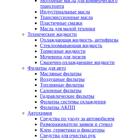
Моторные масла для коммерческого
транспорта
Индустриальные масла
Трансмиссионные масла
Пластичные смазки
Масла для малой техники
Технические жидкости
Охлаждающая жидкость, антифризы
Стеклоомывающая жидкость
Тормозные жидкости
Мочевина для дизеля
Смазочно-охлаждающие жидкости
Фильтры для авто
Масляные фильтры
Воздушные фильтры
Топливные фильтры
Салонные фильтры
Гидравлические фильтры
Фильтры системы охлаждения
Фильтры АКПП
Автохимия
Средства по уходу за автомобилем
Размораживатели замков и стекол
Клеи, герметики и фиксаторы
Средства для очистки рук