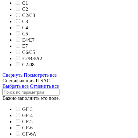
C1
C2
C2/C3
C3
C4
C5
E4/E7
E7
C6/C5
E2/B3/A2
C2-08
Свернуть
Посмотреть все
Спецификация ILSAC
Выбрать все
Отменить все
Важно заполнить это поле.
GF-3
GF-4
GF-5
GF-6
GF-6A