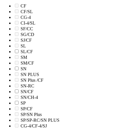
CF
CF/SL
CG-4
CI-4/SL
SF/CC
SG/CD
SJ/CF
SL
SL/CF
SM
SM/CF
SN
SN PLUS
SN Plus /CF
SN-RC
SN/CF
SN/CH-4
SP
SP/CF
SP/SN Plus
SP/SP-RC/SN PLUS
CG-4/CF-4/SJ