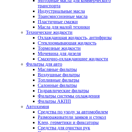
Моторные масла для коммерческого
транспорта
Индустриальные масла
Трансмиссионные масла
Пластичные смазки
Масла для малой техники
Технические жидкости
Охлаждающая жидкость, антифризы
Стеклоомывающая жидкость
Тормозные жидкости
Мочевина для дизеля
Смазочно-охлаждающие жидкости
Фильтры для авто
Масляные фильтры
Воздушные фильтры
Топливные фильтры
Салонные фильтры
Гидравлические фильтры
Фильтры системы охлаждения
Фильтры АКПП
Автохимия
Средства по уходу за автомобилем
Размораживатели замков и стекол
Клеи, герметики и фиксаторы
Средства для очистки рук