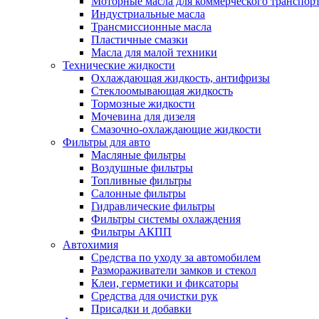
Моторные масла для коммерческого транспор
Индустриальные масла
Трансмиссионные масла
Пластичные смазки
Масла для малой техники
Технические жидкости
Охлаждающая жидкость, антифризы
Стеклоомывающая жидкость
Тормозные жидкости
Мочевина для дизеля
Смазочно-охлаждающие жидкости
Фильтры для авто
Масляные фильтры
Воздушные фильтры
Топливные фильтры
Салонные фильтры
Гидравлические фильтры
Фильтры системы охлаждения
Фильтры АКПП
Автохимия
Средства по уходу за автомобилем
Размораживатели замков и стекол
Клеи, герметики и фиксаторы
Средства для очистки рук
Присадки и добавки