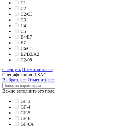
C1
C2
C2/C3
C3
C4
C5
E4/E7
E7
C6/C5
E2/B3/A2
C2-08
Свернуть
Посмотреть все
Спецификация ILSAC
Выбрать все
Отменить все
Важно заполнить это поле.
GF-3
GF-4
GF-5
GF-6
GF-6A