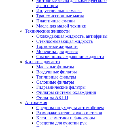
Моторные масла для коммерческого
транспорта
Индустриальные масла
Трансмиссионные масла
Пластичные смазки
Масла для малой техники
Технические жидкости
Охлаждающая жидкость, антифризы
Стеклоомывающая жидкость
Тормозные жидкости
Мочевина для дизеля
Смазочно-охлаждающие жидкости
Фильтры для авто
Масляные фильтры
Воздушные фильтры
Топливные фильтры
Салонные фильтры
Гидравлические фильтры
Фильтры системы охлаждения
Фильтры АКПП
Автохимия
Средства по уходу за автомобилем
Размораживатели замков и стекол
Клеи, герметики и фиксаторы
Средства для очистки рук