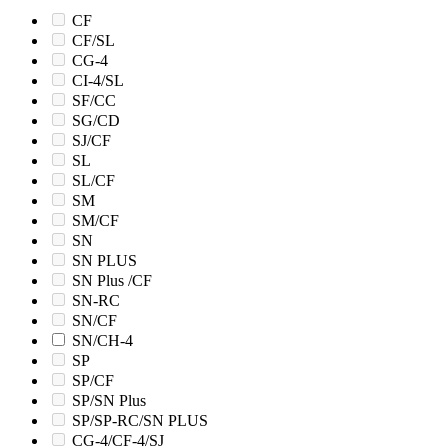
CF
CF/SL
CG-4
CI-4/SL
SF/CC
SG/CD
SJ/CF
SL
SL/CF
SM
SM/CF
SN
SN PLUS
SN Plus /CF
SN-RC
SN/CF
SN/CH-4
SP
SP/CF
SP/SN Plus
SP/SP-RC/SN PLUS
CG-4/CF-4/SJ