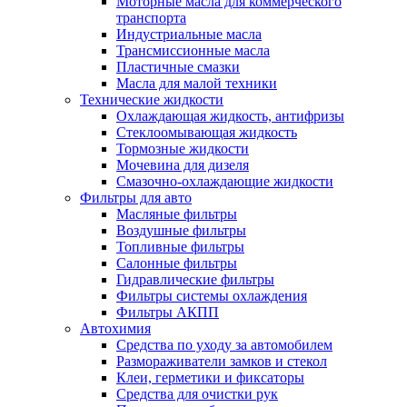
Моторные масла для коммерческого
транспорта
Индустриальные масла
Трансмиссионные масла
Пластичные смазки
Масла для малой техники
Технические жидкости
Охлаждающая жидкость, антифризы
Стеклоомывающая жидкость
Тормозные жидкости
Мочевина для дизеля
Смазочно-охлаждающие жидкости
Фильтры для авто
Масляные фильтры
Воздушные фильтры
Топливные фильтры
Салонные фильтры
Гидравлические фильтры
Фильтры системы охлаждения
Фильтры АКПП
Автохимия
Средства по уходу за автомобилем
Размораживатели замков и стекол
Клеи, герметики и фиксаторы
Средства для очистки рук