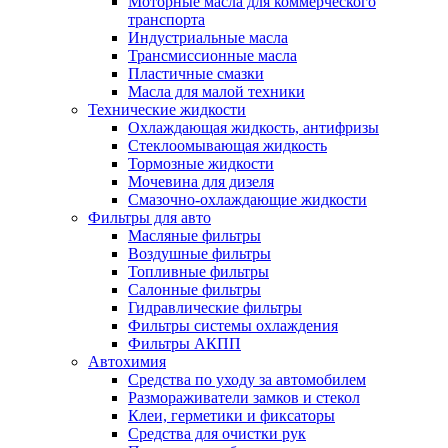
Моторные масла для коммерческого
транспорта
Индустриальные масла
Трансмиссионные масла
Пластичные смазки
Масла для малой техники
Технические жидкости
Охлаждающая жидкость, антифризы
Стеклоомывающая жидкость
Тормозные жидкости
Мочевина для дизеля
Смазочно-охлаждающие жидкости
Фильтры для авто
Масляные фильтры
Воздушные фильтры
Топливные фильтры
Салонные фильтры
Гидравлические фильтры
Фильтры системы охлаждения
Фильтры АКПП
Автохимия
Средства по уходу за автомобилем
Размораживатели замков и стекол
Клеи, герметики и фиксаторы
Средства для очистки рук