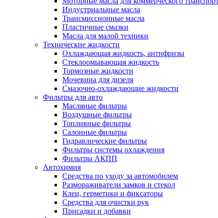
Моторные масла для коммерческого транспор
Индустриальные масла
Трансмиссионные масла
Пластичные смазки
Масла для малой техники
Технические жидкости
Охлаждающая жидкость, антифризы
Стеклоомывающая жидкость
Тормозные жидкости
Мочевина для дизеля
Смазочно-охлаждающие жидкости
Фильтры для авто
Масляные фильтры
Воздушные фильтры
Топливные фильтры
Салонные фильтры
Гидравлические фильтры
Фильтры системы охлаждения
Фильтры АКПП
Автохимия
Средства по уходу за автомобилем
Размораживатели замков и стекол
Клеи, герметики и фиксаторы
Средства для очистки рук
Присадки и добавки