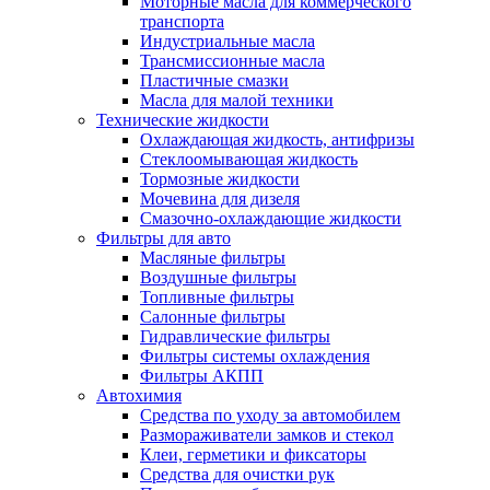
Моторные масла для коммерческого
транспорта
Индустриальные масла
Трансмиссионные масла
Пластичные смазки
Масла для малой техники
Технические жидкости
Охлаждающая жидкость, антифризы
Стеклоомывающая жидкость
Тормозные жидкости
Мочевина для дизеля
Смазочно-охлаждающие жидкости
Фильтры для авто
Масляные фильтры
Воздушные фильтры
Топливные фильтры
Салонные фильтры
Гидравлические фильтры
Фильтры системы охлаждения
Фильтры АКПП
Автохимия
Средства по уходу за автомобилем
Размораживатели замков и стекол
Клеи, герметики и фиксаторы
Средства для очистки рук