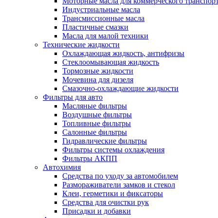
Моторные масла для коммерческого транспор
Индустриальные масла
Трансмиссионные масла
Пластичные смазки
Масла для малой техники
Технические жидкости
Охлаждающая жидкость, антифризы
Стеклоомывающая жидкость
Тормозные жидкости
Мочевина для дизеля
Смазочно-охлаждающие жидкости
Фильтры для авто
Масляные фильтры
Воздушные фильтры
Топливные фильтры
Салонные фильтры
Гидравлические фильтры
Фильтры системы охлаждения
Фильтры АКПП
Автохимия
Средства по уходу за автомобилем
Размораживатели замков и стекол
Клеи, герметики и фиксаторы
Средства для очистки рук
Присадки и добавки