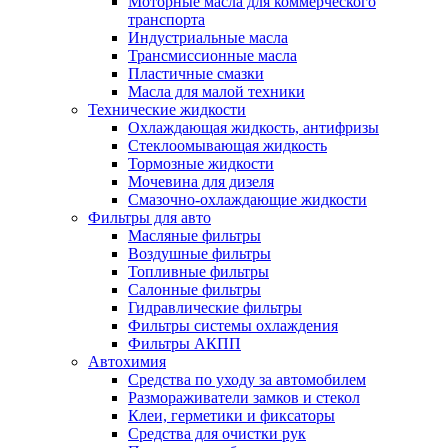
Моторные масла для коммерческого
транспорта
Индустриальные масла
Трансмиссионные масла
Пластичные смазки
Масла для малой техники
Технические жидкости
Охлаждающая жидкость, антифризы
Стеклоомывающая жидкость
Тормозные жидкости
Мочевина для дизеля
Смазочно-охлаждающие жидкости
Фильтры для авто
Масляные фильтры
Воздушные фильтры
Топливные фильтры
Салонные фильтры
Гидравлические фильтры
Фильтры системы охлаждения
Фильтры АКПП
Автохимия
Средства по уходу за автомобилем
Размораживатели замков и стекол
Клеи, герметики и фиксаторы
Средства для очистки рук