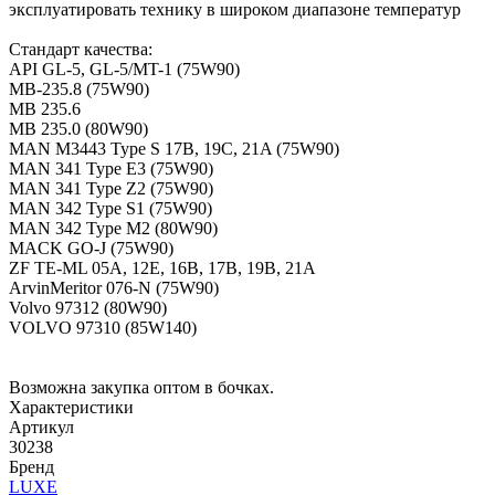
эксплуатировать технику в широком диапазоне температур
Стандарт качества:
API GL-5, GL-5/MT-1 (75W90)
MB-235.8 (75W90)
MB 235.6
MB 235.0 (80W90)
MAN M3443 Type S 17B, 19C, 21A (75W90)
MAN 341 Type E3 (75W90)
MAN 341 Type Z2 (75W90)
MAN 342 Type S1 (75W90)
MAN 342 Type M2 (80W90)
MACK GO-J (75W90)
ZF TE-ML 05A, 12E, 16B, 17B, 19B, 21A
ArvinMeritor 076-N (75W90)
Volvo 97312 (80W90)
VOLVO 97310 (85W140)
Возможна закупка оптом в бочках.
Характеристики
Артикул
30238
Бренд
LUXE