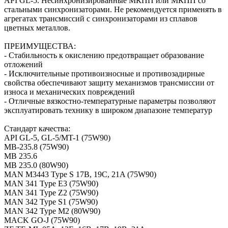
API GL-5. Несинхронизированные МКПП или МКПП со
стальными синхронизаторами. Не рекомендуется применять в
агрегатах трансмиссий с синхронизаторами из сплавов
цветных металлов.
ПРЕИМУЩЕСТВА:
- Стабильность к окислению предотвращает образование
отложений
- Исключительные противоизносные и противозадирные
свойства обеспечивают защиту механизмов трансмиссии от
износа и механических повреждений
- Отличные вязкостно-температурные параметры позволяют
эксплуатировать технику в широком диапазоне температур
Стандарт качества:
API GL-5, GL-5/MT-1 (75W90)
MB-235.8 (75W90)
MB 235.6
MB 235.0 (80W90)
MAN M3443 Type S 17B, 19C, 21A (75W90)
MAN 341 Type E3 (75W90)
MAN 341 Type Z2 (75W90)
MAN 342 Type S1 (75W90)
MAN 342 Type M2 (80W90)
MACK GO-J (75W90)