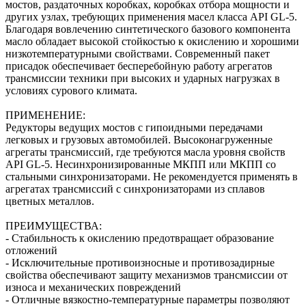
мостов, раздаточных коробках, коробках отбора мощности и
других узлах, требующих применения масел класса API GL-5.
Благодаря вовлечению синтетического базового компонента
масло обладает высокой стойкостью к окислению и хорошими
низкотемпературными свойствами. Современный пакет
присадок обеспечивает бесперебойную работу агрегатов
трансмиссии техники при высоких и ударных нагрузках в
условиях сурового климата.
ПРИМЕНЕНИЕ:
Редукторы ведущих мостов с гипоидными передачами
легковых и грузовых автомобилей. Высоконагруженные
агрегаты трансмиссий, где требуются масла уровня свойств
API GL-5. Несинхронизированные МКПП или МКПП со
стальными синхронизаторами. Не рекомендуется применять в
агрегатах трансмиссий с синхронизаторами из сплавов
цветных металлов.
ПРЕИМУЩЕСТВА:
- Стабильность к окислению предотвращает образование
отложений
- Исключительные противоизносные и противозадирные
свойства обеспечивают защиту механизмов трансмиссии от
износа и механических повреждений
- Отличные вязкостно-температурные параметры позволяют