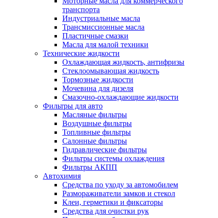
Моторные масла для коммерческого
транспорта
Индустриальные масла
Трансмиссионные масла
Пластичные смазки
Масла для малой техники
Технические жидкости
Охлаждающая жидкость, антифризы
Стеклоомывающая жидкость
Тормозные жидкости
Мочевина для дизеля
Смазочно-охлаждающие жидкости
Фильтры для авто
Масляные фильтры
Воздушные фильтры
Топливные фильтры
Салонные фильтры
Гидравлические фильтры
Фильтры системы охлаждения
Фильтры АКПП
Автохимия
Средства по уходу за автомобилем
Размораживатели замков и стекол
Клеи, герметики и фиксаторы
Средства для очистки рук