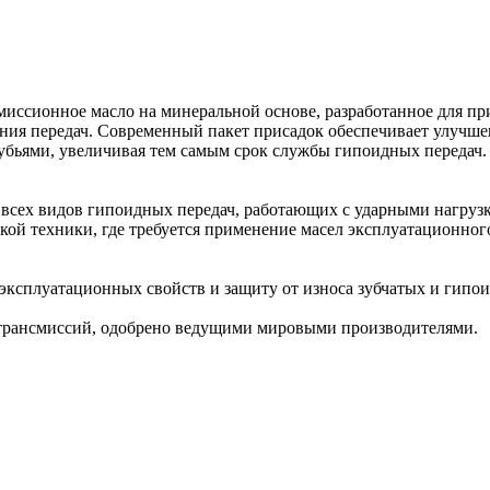
ансмиссионное масло на минеральной основе, разработанное для
ения передач. Современный пакет присадок обеспечивает улучш
убьями, увеличивая тем самым срок службы гипоидных передач.
ки всех видов гипоидных передач, работающих с ударными нагру
ой техники, где требуется применение масел эксплуатационного
эксплуатационных свойств и защиту от износа зубчатых и гипои
 трансмиссий, одобрено ведущими мировыми производителями.