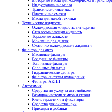
Моторные масла для коммерческого транспор
Индустриальные масла
Трансмиссионные масла
Пластичные смазки
Масла для малой техники
Технические жидкости
Охлаждающая жидкость, антифризы
Стеклоомывающая жидкость
Тормозные жидкости
Мочевина для дизеля
Смазочно-охлаждающие жидкости
Фильтры для авто
Масляные фильтры
Воздушные фильтры
Топливные фильтры
Салонные фильтры
Гидравлические фильтры
Фильтры системы охлаждения
Фильтры АКПП
Автохимия
Средства по уходу за автомобилем
Размораживатели замков и стекол
Клеи, герметики и фиксаторы
Средства для очистки рук
Присадки и добавки