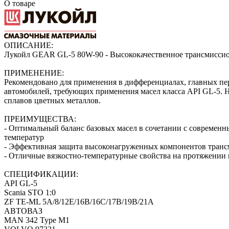
О товаре
ОПИСАНИЕ:
Лукойл GEAR GL-5 80W-90 - Высококачественное трансмиссио
ПРИМЕНЕНИЕ:
Рекомендовано для применения в дифференциалах, главных пер
автомобилей, требующих применения масел класса API GL-5. Н
сплавов цветных металлов.
ПРЕИМУЩЕСТВА:
- Оптимальный баланс базовых масел в сочетании с современ
температур
- Эффективная защита высоконагруженных компонентов трансм
- Отличные вязкостно-температурные свойства на протяжении
СПЕЦИФИКАЦИИ:
API GL-5
Scania STO 1:0
ZF TE-ML 5A/8/12E/16B/16C/17B/19B/21A
АВТОВАЗ
MAN 342 Type M1