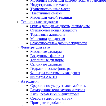
Моторные масла для коммерческого транспор
Индустриальные масла
Трансмиссионные масла
Пластичные смазки
Масла для малой техники
Технические жидкости
Охлаждающая жидкость, антифризы
Стеклоомывающая жидкость
Тормозные жидкости
Мочевина для дизеля
Смазочно-охлаждающие жидкости
Фильтры для авто
Масляные фильтры
Воздушные фильтры
Топливные фильтры
Салонные фильтры
Гидравлические фильтры
Фильтры системы охлаждения
Фильтры АКПП
Автохимия
Средства по уходу за автомобилем
Размораживатели замков и стекол
Клеи, герметики и фиксаторы
Средства для очистки рук
Присадки и добавки