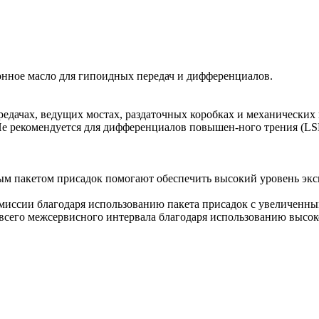
нное масло для гипоидных передач и дифференциалов.
едачах, ведущих мостах, раздаточных коробках и механических 
е рекомендуется для дифференциалов повышен-ного трения (LSD
ным пакетом присадок помогают обеспечить высокий уровень эк
иссии благодаря использованию пакета присадок с увеличенны
 всего межсервисного интервала благодаря использованию высо