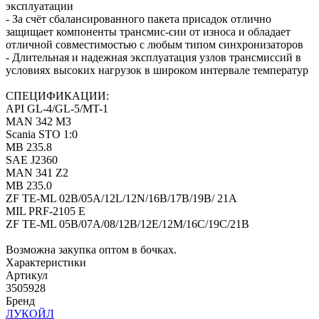
эксплуатации
- За счёт сбалансированного пакета присадок отлично
защищает компоненты трансмис-сии от износа и обладает
отличной совместимостью с любым типом синхронизаторов
- Длительная и надежная эксплуатация узлов трансмиссий в
условиях высоких нагрузок в широком интервале температур
СПЕЦИФИКАЦИИ:
API GL-4/GL-5/MT-1
MAN 342 M3
Scania STO 1:0
MB 235.8
SAE J2360
MAN 341 Z2
MB 235.0
ZF TE-ML 02B/05A/12L/12N/16B/17B/19B/ 21A
MIL PRF-2105 E
ZF TE-ML 05B/07A/08/12B/12E/12M/16C/19C/21B
Возможна закупка оптом в бочках.
Характеристики
Артикул
3505928
Бренд
ЛУКОЙЛ