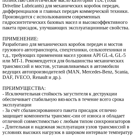
полностью синтетическое масло категории TDL (Total
Driveline Lubricants) для механических коробок передач,
дифференциалов и главных передач коммерческой техники.
Производится с использованием современных
гидросинтетических базовых масел и высокоэффективного
пакета присадок, улучшающих эксплуатационные свойства.
ПРИМЕНЕНИЕ:
Разработано для механических коробок передач и мостов
грузового автотранспорта, спецтехники, сельхозтехники и
т.д., требующих применения масел уровня API GL-4, GL-5
или MT-1. Рекомендуется для большинства механических
трансмиссий и мостов, устанавливаемых в автомобили
ведущих автопроизводителей (MAN, Mercedes-Benz, Scania,
DAF, IVECO, Renault и др.).
ПРЕИМУЩЕСТВА:
- Исключительная стойкость загустителя к деструкции
обеспечивает стабильную вяз-кость в течение всего срока
эксплуатации
- За счёт сбалансированного пакета присадок отлично
защищает компоненты трансмис-сии от износа и обладает
отличной совместимостью с любым типом синхронизаторов
- Длительная и надежная эксплуатация узлов трансмиссий в
условиях высоких нагрузок в широком интервале температур