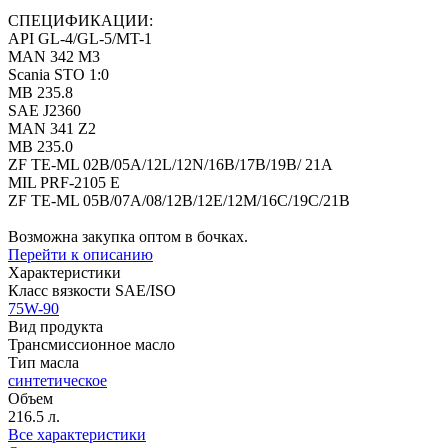
СПЕЦИФИКАЦИИ:
API GL-4/GL-5/MT-1
MAN 342 M3
Scania STO 1:0
MB 235.8
SAE J2360
MAN 341 Z2
MB 235.0
ZF TE-ML 02B/05A/12L/12N/16B/17B/19B/ 21A
MIL PRF-2105 E
ZF TE-ML 05B/07A/08/12B/12E/12M/16C/19C/21B
Возможна закупка оптом в бочках.
Перейти к описанию
Характеристики
Класс вязкости SAE/ISO
75W-90
Вид продукта
Трансмиссионное масло
Тип масла
синтетическое
Объем
216.5 л.
Все характеристики