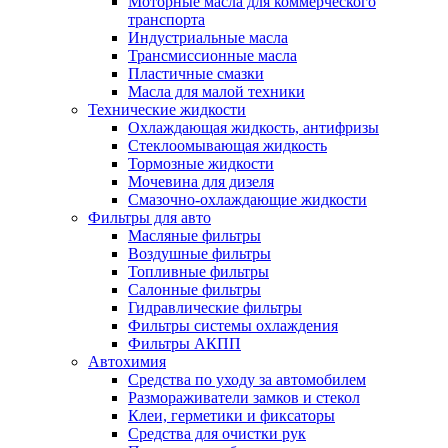
Моторные масла для коммерческого
транспорта
Индустриальные масла
Трансмиссионные масла
Пластичные смазки
Масла для малой техники
Технические жидкости
Охлаждающая жидкость, антифризы
Стеклоомывающая жидкость
Тормозные жидкости
Мочевина для дизеля
Смазочно-охлаждающие жидкости
Фильтры для авто
Масляные фильтры
Воздушные фильтры
Топливные фильтры
Салонные фильтры
Гидравлические фильтры
Фильтры системы охлаждения
Фильтры АКПП
Автохимия
Средства по уходу за автомобилем
Размораживатели замков и стекол
Клеи, герметики и фиксаторы
Средства для очистки рук