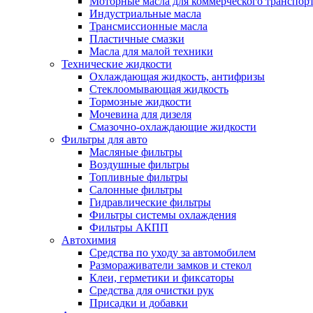
Моторные масла для коммерческого транспор
Индустриальные масла
Трансмиссионные масла
Пластичные смазки
Масла для малой техники
Технические жидкости
Охлаждающая жидкость, антифризы
Стеклоомывающая жидкость
Тормозные жидкости
Мочевина для дизеля
Смазочно-охлаждающие жидкости
Фильтры для авто
Масляные фильтры
Воздушные фильтры
Топливные фильтры
Салонные фильтры
Гидравлические фильтры
Фильтры системы охлаждения
Фильтры АКПП
Автохимия
Средства по уходу за автомобилем
Размораживатели замков и стекол
Клеи, герметики и фиксаторы
Средства для очистки рук
Присадки и добавки