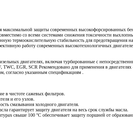
ля максимальной защиты современных высокофорсированных бен
совместимо со всеми системами снижения токсичности выхлопн
енную термоокислительную стабильность для предотвращения на
ффективную работу современных высокотехнологичных двигател
изельных двигателях, включая турбированные с непосредственн
, TWC, EGR, SCR Рекомендовано для применения в двигателях
м, согласно указанным спецификациям .
е в чистоте сажевых фильтров.
теля и его узлов.
ость смазывания холодного двигателя.
сла гарантирует защиту двигателя на весь срок службы масла.
атурах свыше 100 °С обеспечивает защиту поршней от образован