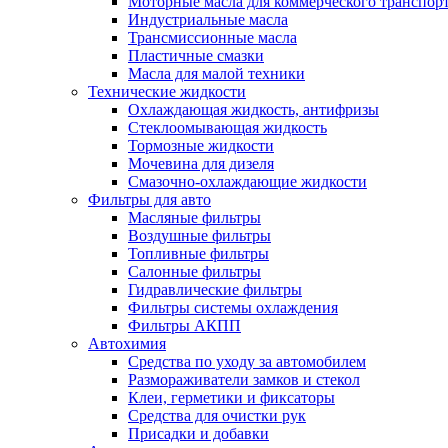
Моторные масла для коммерческого транспор
Индустриальные масла
Трансмиссионные масла
Пластичные смазки
Масла для малой техники
Технические жидкости
Охлаждающая жидкость, антифризы
Стеклоомывающая жидкость
Тормозные жидкости
Мочевина для дизеля
Смазочно-охлаждающие жидкости
Фильтры для авто
Масляные фильтры
Воздушные фильтры
Топливные фильтры
Салонные фильтры
Гидравлические фильтры
Фильтры системы охлаждения
Фильтры АКПП
Автохимия
Средства по уходу за автомобилем
Размораживатели замков и стекол
Клеи, герметики и фиксаторы
Средства для очистки рук
Присадки и добавки