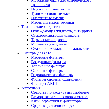
Моторные масла для коммерческого
транспорта
Индустриальные масла
Трансмиссионные масла
Пластичные смазки
Масла для малой техники
Технические жидкости
Охлаждающая жидкость, антифризы
Стеклоомывающая жидкость
Тормозные жидкости
Мочевина для дизеля
Смазочно-охлаждающие жидкости
Фильтры для авто
Масляные фильтры
Воздушные фильтры
Топливные фильтры
Салонные фильтры
Гидравлические фильтры
Фильтры системы охлаждения
Фильтры АКПП
Автохимия
Средства по уходу за автомобилем
Размораживатели замков и стекол
Клеи, герметики и фиксаторы
Средства для очистки рук